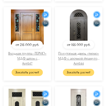
Zn
Zn
от 215 000
руб.
от 155 000
руб.
Входная группа «ТЕРМО»
Полуторная дверь «термо»
МДФ шпон с
МДФ с арочной фрамугой
художественной ковкой и
Арт547
(кованые решетки + стекло)
Арт544
стеклом
Заказать расчет
Заказать расчет
Zn
Zn