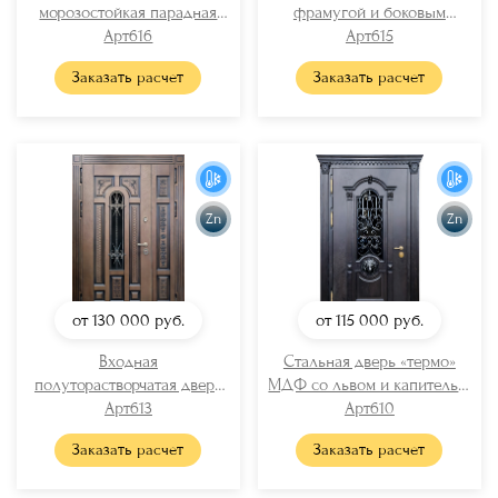
морозостойкая парадная
фрамугой и боковым
дверь МДФ с остеклением
Арт616
расширением (ковка +
Арт615
и решетками
стекло + карниз)
Заказать расчет
Заказать расчет
Zn
Zn
от 130 000
руб.
от 115 000
руб.
Входная
Стальная дверь «термо»
полуторастворчатая дверь
МДФ со львом и капителью
«термо» МДФ шпон с
Арт613
(ковка + стекло)
Арт610
остеклением и решеткой
Заказать расчет
Заказать расчет