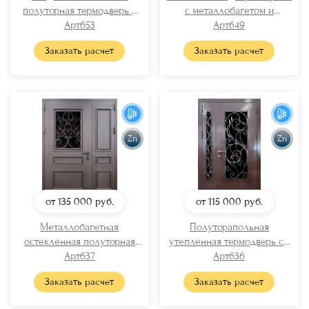
полуторная термодверь с
с металлобагетом и
карнизом и решеткой
Арт653
карнизом + авторская ковка
Арт649
(отделка МДФ ПВХ)
Заказать расчет
Заказать расчет
Zn
Zn
от 135 000
руб.
от 115 000
руб.
Металлобагетная
Полуторапольная
остекленная полуторная
утепленная термодверь со
дверь «ТЕРМО» с ковкой
Арт637
стеклопакетами и
Арт636
решетками
Заказать расчет
Заказать расчет