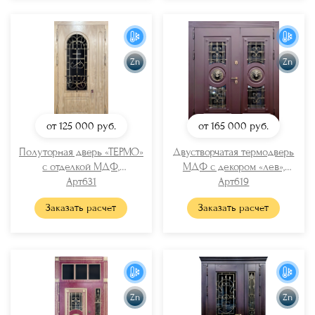
Zn
Zn
от 125 000
руб.
от 165 000
руб.
Полуторная дверь «ТЕРМО»
Двустворчатая термодверь
с отделкой МДФ,
МДФ с декором «лев»,
остеклением и решеткой по
Арт631
остеклением и решетками
Арт619
эскизу
Заказать расчет
Заказать расчет
Zn
Zn