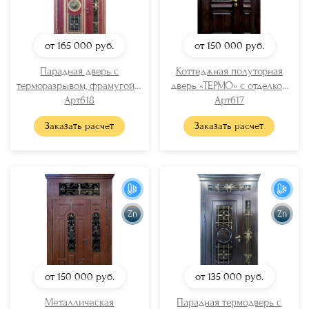
от 165 000
руб.
от 150 000
руб.
Парадная дверь с
Коттеджная полуторная
терморазрывом, фрамугой и
дверь «ТЕРМО» с отделкой
отбойником (стекло + ковка
Арт618
МДФ шпон (карниз +
Арт617
+ «лев»)
художественная ковка +
Заказать расчет
Заказать расчет
стекло)
Zn
Zn
от 150 000
руб.
от 135 000
руб.
Металлическая
Парадная термодверь с