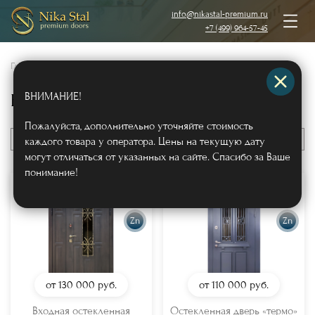
info@nikastal-premium.ru
+7 (499) 964-57-45
Главная
/
Каталог
/
Металлические двери
/
ВНИМАНИЕ!
Входные двери с ковкой и стеклом
(
43
)
Пожалуйста, дополнительно уточняйте стоимость
По цене
каждого товара у оператора. Цены на текущую дату
могут отличаться от указанных на сайте. Спасибо за Ваше
понимание!
Zn
Zn
от 130 000
руб.
от 110 000
руб.
Входная остекленная
Остекленная дверь «термо»