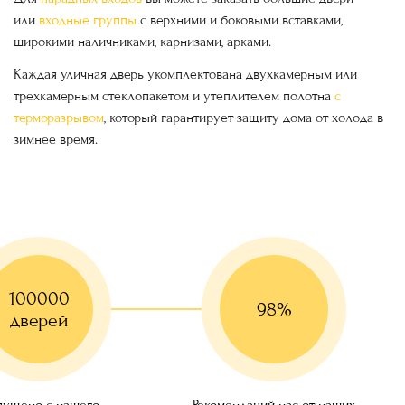
или
входные группы
с верхними и боковыми вставками,
Двери с утеплением
Двери с резьбой по дереву
широкими наличниками, карнизами, арками.
Каждая уличная дверь укомплектована двухкамерным или
Малогабаритные двери
трехкамерным стеклопакетом и утеплителем полотна
с
терморазрывом
, который гарантирует защиту дома от холода в
зимнее время.
Двери с шумоизоляцией
Трехконтурные двери
Красивые двери
Двери для кафе, баров, ресторанов
100000
98%
дверей