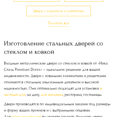
Двери с карнизом и капителью
Показать все
Двери в квартиру, в офис
Двери для магазина
Двери с ковкой и стеклом
Тамбурные двери
Изготовление стальных дверей со
стеклом и ковкой
Двери с терморазрывом
Парадные двери
Входные металлические двери со стеклом и ковкой от «Ника
Сталь Premium Doors» – идеальное решение для вашей
Элитные двери
Эксклюзивные двери
недвижимости. Двери с коваными элементами и решетками
отличаются стильным, изысканным дизайном и высокой
Двустворчатые двери
Входные группы
надежностью. Они оптимально подходят для установки
в
частный дом
, на дачу,
для магазина
, ресторана, гостиницы.
Двери с остеклением
Двери производятся по индивидуальным заказам под размеры
и форму ваших проемов и с выбранными опциями.
Двери в загородный дом и коттедж
Для
парадных входов
вы можете заказать большие двери