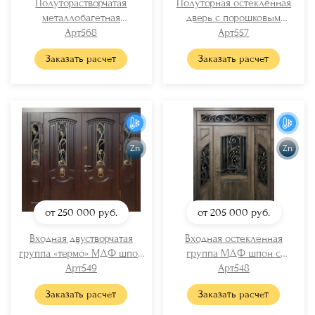
Полуторастворчатая
Полуторная остеклённая
металлобагетная
дверь с порошковым
термодверь с остеклением
Арт568
напылением и решётками
Арт557
и коваными решетками
Заказать расчет
Заказать расчет
Zn
Zn
от 250 000
руб.
от 205 000
руб.
Входная двустворчатая
Входная остекленная
группа «термо» МДФ шпон
группа МДФ шпон с
с остеклением и ковкой
Арт549
терморазрывом (кованые
Арт548
(резьба + кнокеры)
решетки + отбойники из
Заказать расчет
Заказать расчет
латуни)