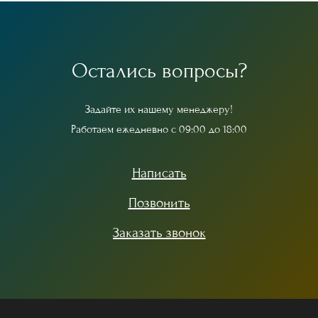
О
с
т
а
л
и
с
ь
в
о
п
р
о
с
ы
?
З
а
д
а
й
т
е
и
х
н
а
ш
е
м
у
м
е
н
е
д
ж
е
р
у
!
Р
а
б
о
т
а
е
м
е
ж
е
д
н
е
в
н
о
с
0
9
:
0
0
д
о
1
8
:
0
0
Написать
Позвонить
Заказать звонок