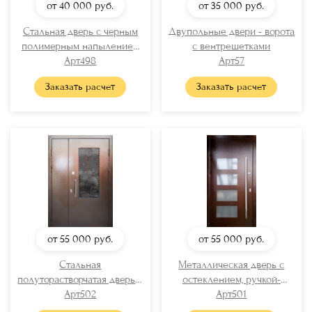
от 40 000
руб.
от 35 000
руб.
Стальная дверь с черным
Двупольные двери - ворота
полимерным напылением
с вентрешетками
«шагрень»
Арт498
Арт57
Заказать расчет
Заказать расчет
от 55 000
руб.
от 55 000
руб.
Стальная
Металлическая дверь с
полуторастворчатая дверь с
остеклением, ручкой-
порошковым напылением
Арт502
рейлингом и порошковой
Арт501
(стекло + решетка)
покраской «антик»