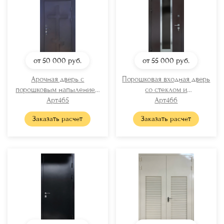
от 50 000
руб.
от 55 000
руб.
Арочная дверь с
Порошковая входная дверь
порошковым напылением
со стеклом и
для храма
Арт465
хромированными вставками
Арт466
Заказать расчет
Заказать расчет