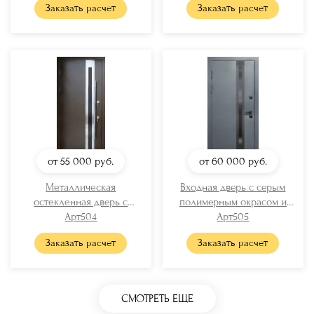
Заказать расчет
Заказать расчет
от 55 000
руб.
от 60 000
руб.
Металлическая
Входная дверь с серым
остекленная дверь с
полимерным окрасом и
полимерным окрашиванием
Арт504
узким стеклом
Арт505
(вставки хром + длинная
Заказать расчет
Заказать расчет
ручка)
СМОТРЕТЬ ЕЩЕ