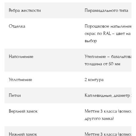
Ребра жесткости
Пирамидального типа
Отделка
Порошковое напыление
окрас по RAL
–
цвет на в
выбор
Наполнение
Утепление
–
базальтовая 
толщина от 50 мм
Уплотнение
2 контура
Петли
Каплевидные, диаметр 22
Верхний замок
Меттэм 3 класса (возмож
другого замка)
Нижний замок
Меттэм 3 класса (возмож