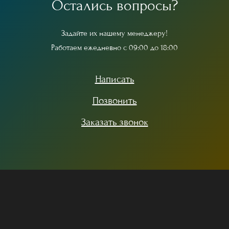
О
с
т
а
л
и
с
ь
в
о
п
р
о
с
ы
?
З
а
д
а
й
т
е
и
х
н
а
ш
е
м
у
м
е
н
е
д
ж
е
р
у
!
Р
а
б
о
т
а
е
м
е
ж
е
д
н
е
в
н
о
с
0
9
:
0
0
д
о
1
8
:
0
0
Написать
Позвонить
Заказать звонок