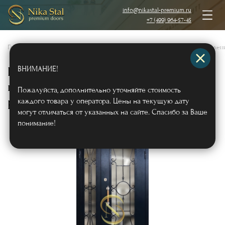
info@nikastal-premium.ru
+7 (499) 964-57-45
Главная
/
Каталог
/
Металлические двери
/
Двери с порошковым напылен
ВНИМАНИЕ!
Полуторная остеклённая дверь с
порошковым напылением и
Пожалуйста, дополнительно уточняйте стоимость
решётками
каждого товара у оператора. Цены на текущую дату
Арт557
могут отличаться от указанных на сайте. Спасибо за Ваше
понимание!