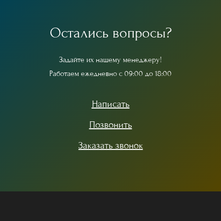
О
с
т
а
л
и
с
ь
в
о
п
р
о
с
ы
?
З
а
д
а
й
т
е
и
х
н
а
ш
е
м
у
м
е
н
е
д
ж
е
р
у
!
Р
а
б
о
т
а
е
м
е
ж
е
д
н
е
в
н
о
с
0
9
:
0
0
д
о
1
8
:
0
0
Написать
Позвонить
Заказать звонок