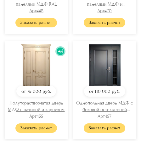
панелями МДФ RAL
панелями МДФ и
Арт448
отбойником
Арт470
Заказать расчет
Заказать расчет
от 75 000
руб.
от 110 000
руб.
Полуторастворчатая дверь
Однопольная дверь МДФ с
МДФ с патиной и карнизом
боковой остекленной
Арт455
вставкой
Арт457
Заказать расчет
Заказать расчет