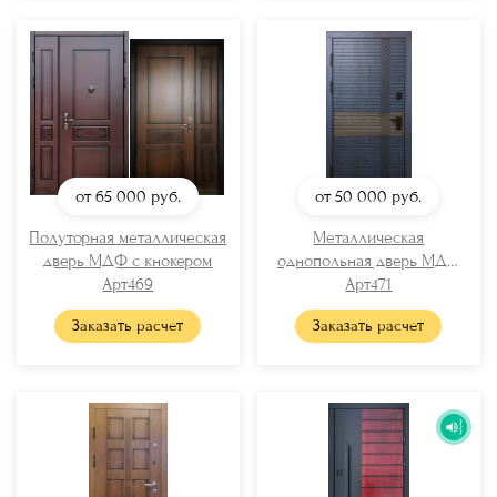
от 65 000
руб.
от 50 000
руб.
Полуторная металлическая
Металлическая
дверь МДФ с кнокером
однопольная дверь МДФ
Арт469
Арт471
RAL
Заказать расчет
Заказать расчет