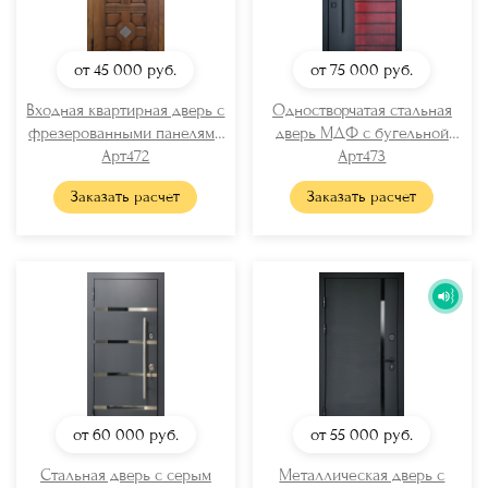
от 45 000
руб.
от 75 000
руб.
Входная квартирная дверь с
Одностворчатая стальная
фрезерованными панелями
дверь МДФ с бугельной
Арт472
МДФ
ручкой
Арт473
Заказать расчет
Заказать расчет
от 60 000
руб.
от 55 000
руб.
Стальная дверь с серым
Металлическая дверь с