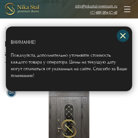
info@nikastal-premium.ru
+7 (499) 964-57-45
Главная
/
Каталог
/
Металлические двери
/
Двери с отделкой МДФ
/
ВНИМАНИЕ!
Полуторная дверь «термо» МДФ с
арочной фрамугой (кованые решетки
Пожалуйста, дополнительно уточняйте стоимость
+ стекло)
каждого товара у оператора. Цены на текущую дату
Арт544
могут отличаться от указанных на сайте. Спасибо за Ваше
понимание!
Zn