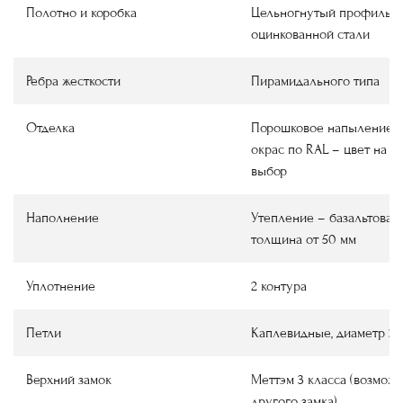
Полотно и коробка
Цельногнутый профиль и
оцинкованной стали
Ребра жесткости
Пирамидального типа
Отделка
Порошковое напыление ш
окрас по RAL – цвет на в
выбор
Наполнение
Утепление – базальтовая 
толщина от 50 мм
Уплотнение
2 контура
Петли
Каплевидные, диаметр 22
Верхний замок
Меттэм 3 класса (возмож
другого замка)