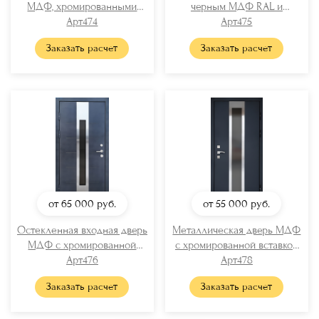
МДФ, хромированными
черным МДФ RAL и
вставками и бугельной
Арт474
вертикальной стеклянной
Арт475
ручкой
полосой
Заказать расчет
Заказать расчет
от 65 000
руб.
от 55 000
руб.
Остекленная входная дверь
Металлическая дверь МДФ
МДФ с хромированной
с хромированной вставкой
вставкой
Арт476
и стеклом
Арт478
Заказать расчет
Заказать расчет