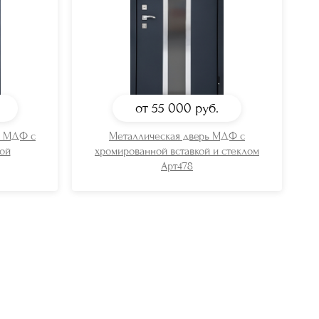
от 55 000
руб.
ь МДФ с
Металлическая дверь МДФ с
ой
хромированной вставкой и стеклом
Арт478