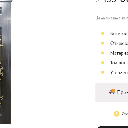
Цена указана за 
Возмож
Открыв
Материа
Толщина
Утеплен
Прим
Сто