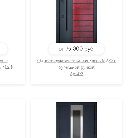
от 75 000
руб.
рь с
Одностворчатая стальная дверь МДФ с
ми МДФ
бугельной ручкой
Арт473