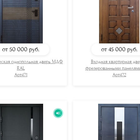
от 50 000
руб.
от 45 000
руб.
еская однопольная дверь МДФ
Входная квартирная две
RAL
фрезерованными панеля
Арт471
Арт472