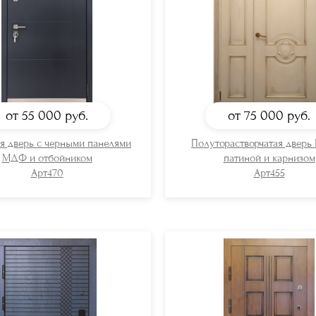
от 55 000
руб.
от 75 000
руб.
я дверь с черными панелями
Полуторастворчатая дверь
МДФ и отбойником
патиной и карнизом
Арт470
Арт455