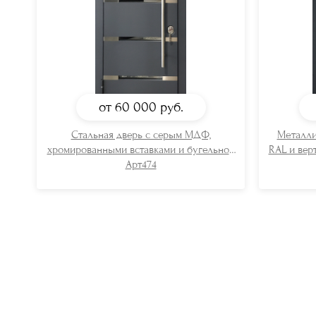
от 60 000
руб.
Стальная дверь с серым МДФ,
Металли
хромированными вставками и бугельной
RAL и вер
ручкой
Арт474