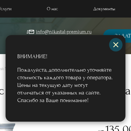
Услуги
О нас
Документы
info@nikastal-premium.ru
 отделкой МДФ
ЗАДАТ
+7 (499) 964-57-45
 порошковым напылением
ВНИМАНИЕ!
 массивом дерева
лкой МДФ
/
Пожалуйста, дополнительно уточняйте
 загородный дом и коттедж
стоимость каждого товара у оператора.
Цены на текущую дату могут
ые двери
с фрамугой и боковым ра
отличаться от указанных на сайте.
квартиру, в офис
Спасибо за Ваше понимание!
 терморазрывом
Фото
135 
от