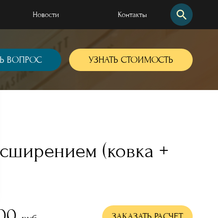
Новости
Контакты
Найти по сайту
Найти по артикулу
Ь ВОПРОС
УЗНАТЬ СТОИМОСТЬ
сширением (ковка +
 наших работ
000
ЗАКАЗАТЬ РАСЧЕТ
руб.