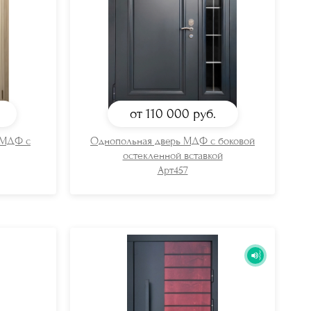
от 110 000
руб.
 МДФ с
Однопольная дверь МДФ с боковой
остекленной вставкой
Арт457