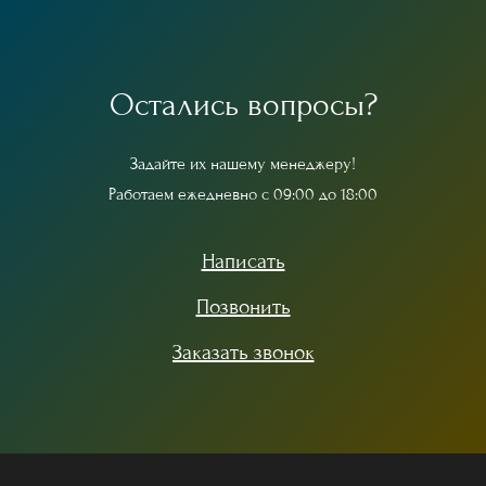
О
с
т
а
л
и
с
ь
в
о
п
р
о
с
ы
?
З
а
д
а
й
т
е
и
х
н
а
ш
е
м
у
м
е
н
е
д
ж
е
р
у
!
Р
а
б
о
т
а
е
м
е
ж
е
д
н
е
в
н
о
с
0
9
:
0
0
д
о
1
8
:
0
0
Написать
Позвонить
Заказать звонок