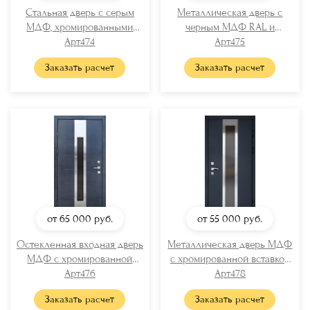
Стальная дверь с серым
Металлическая дверь с
МДФ, хромированными
черным МДФ RAL и
вставками и бугельной
Арт474
вертикальной стеклянной
Арт475
ручкой
полосой
Заказать расчет
Заказать расчет
от 65 000
руб.
от 55 000
руб.
Остекленная входная дверь
Металлическая дверь МДФ
МДФ с хромированной
с хромированной вставкой
вставкой
Арт476
и стеклом
Арт478
Заказать расчет
Заказать расчет