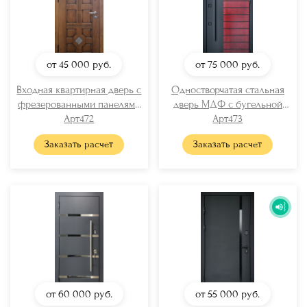
от 45 000
руб.
от 75 000
руб.
Входная квартирная дверь с
Одностворчатая стальная
фрезерованными панелями
дверь МДФ с бугельной
Арт472
МДФ
ручкой
Арт473
Заказать расчет
Заказать расчет
от 60 000
руб.
от 55 000
руб.