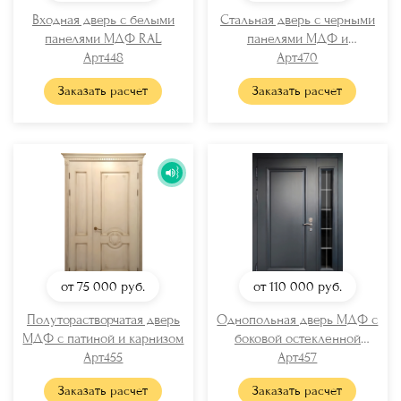
Входная дверь с белыми
Стальная дверь с черными
панелями МДФ RAL
панелями МДФ и
Арт448
отбойником
Арт470
Заказать расчет
Заказать расчет
от 75 000
руб.
от 110 000
руб.
Полуторастворчатая дверь
Однопольная дверь МДФ с
МДФ с патиной и карнизом
боковой остекленной
Арт455
вставкой
Арт457
Заказать расчет
Заказать расчет