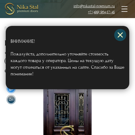
info@nikastal-premium.ru
+7 (499) 964-57-45
Главная
/
Каталог
/
Металлические двери
/
Двери с отделкой МДФ
/
ВНИМАНИЕ!
Коттеджная полуторная дверь
«ТЕРМО» с отделкой МДФ шпон
Пожалуйста, дополнительно уточняйте стоимость
(карниз + художественная ковка +
каждого товара у оператора. Цены на текущую дату
могут отличаться от указанных на сайте. Спасибо за Ваше
стекло)
Арт617
понимание!
Zn