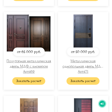
от 65 000
руб.
от 50 000
руб.
Полуторная металлическая
Металлическая
дверь МДФ с кнокером
однопольная дверь МДФ
Арт469
Арт471
RAL
Заказать расчет
Заказать расчет