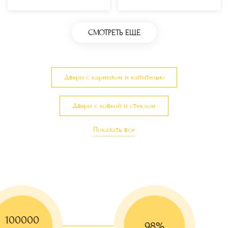
СМОТРЕТЬ ЕЩЕ
Двери с карнизом и капителью
Двери с ковкой и стеклом
Показать все
Двери с терморазрывом
Парадные двери
Элитные двери
Двери с остеклением
Двери в загородный дом и коттедж
100000
Двери с утеплением
Трехконтурные двери
98%