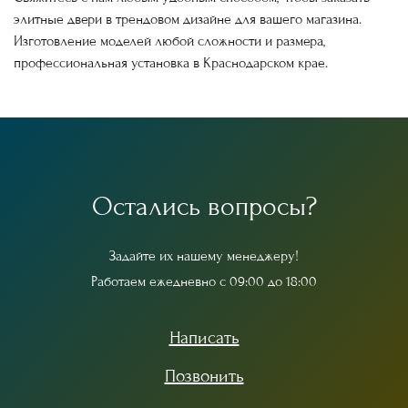
элитные двери в трендовом дизайне для вашего магазина.
Изготовление моделей любой сложности и размера,
профессиональная установка в Краснодарском крае.
О
с
т
а
л
и
с
ь
в
о
п
р
о
с
ы
?
З
а
д
а
й
т
е
и
х
н
а
ш
е
м
у
м
е
н
е
д
ж
е
р
у
!
Р
а
б
о
т
а
е
м
е
ж
е
д
н
е
в
н
о
с
0
9
:
0
0
д
о
1
8
:
0
0
Написать
Позвонить