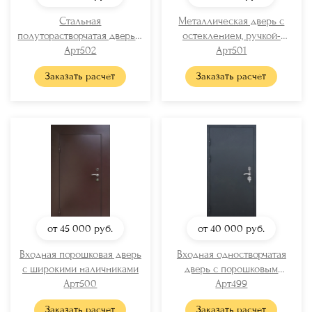
Стальная
Металлическая дверь с
полуторастворчатая дверь с
остеклением, ручкой-
порошковым напылением
Арт502
рейлингом и порошковой
Арт501
(стекло + решетка)
покраской «антик»
Заказать расчет
Заказать расчет
от 45 000
руб.
от 40 000
руб.
Входная порошковая дверь
Входная одностворчатая
с широкими наличниками
дверь с порошковым
Арт500
окрашиванием
Арт499
Заказать расчет
Заказать расчет