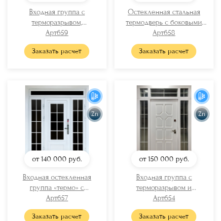
Входная группа с
Остекленная стальная
терморазрывом,
термодверь с боковыми
металлофиленкой,
Арт659
вставками и smart-замком
Арт658
остеклением и карнизом
(отделка – полимерное
Заказать расчет
Заказать расчет
(порошковая покраска)
окрашивание)
Zn
Zn
от 140 000
руб.
от 150 000
руб.
Входная остекленная
Входная группа с
группа «термо» с
терморазрывом и
металлофиленкой и белым
Арт657
остеклением (отделка –
Арт654
полимерным покрытием
белые панели МДФ RAL)
Заказать расчет
Заказать расчет