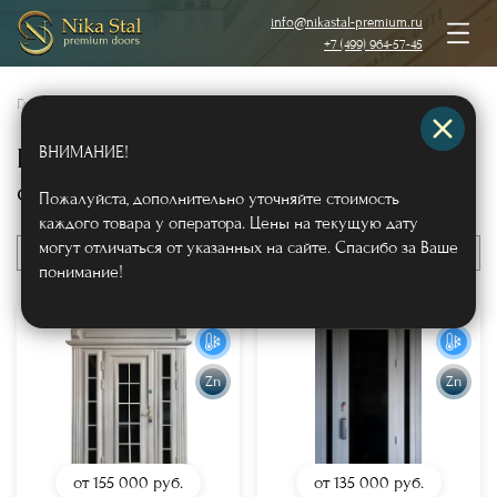
info@nikastal-premium.ru
+7 (499) 964-57-45
Главная
/
Каталог
/
Металлические двери
/
ВНИМАНИЕ!
Входные двери для магазинов,
салонов, бутиков
(
32
)
Пожалуйста, дополнительно уточняйте стоимость
каждого товара у оператора. Цены на текущую дату
могут отличаться от указанных на сайте. Спасибо за Ваше
По цене
понимание!
Zn
Zn
от 155 000
руб.
от 135 000
руб.