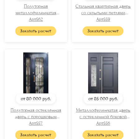
Полуторная
Стальная квартирная дверь
металлофиленчатая
со скрытыми петлями
термодверь с латунными
Арт562
(порошковая краска + МДФ
Арт559
отбойниками
RAL)
Заказать расчет
Заказать расчет
от 80 000
руб.
от 85 000
руб.
Полуторная остеклённая
Металлофиленчатая дверь
дверь с порошковым
с остекленной боковой
напылением и решётками
Арт557
вставкой и длинной
Арт556
вертикальной ручкой
Заказать расчет
Заказать расчет