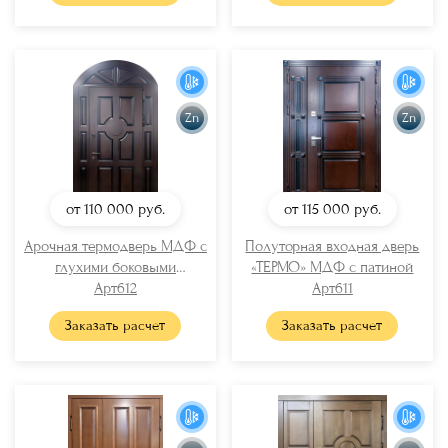
Zn
Zn
от 110 000
руб.
от 115 000
руб.
Арочная термодверь МДФ с
Полуторная входная дверь
глухими боковыми
«ТЕРМО» МДФ с патиной
вставками
Арт612
Арт611
Заказать расчет
Заказать расчет