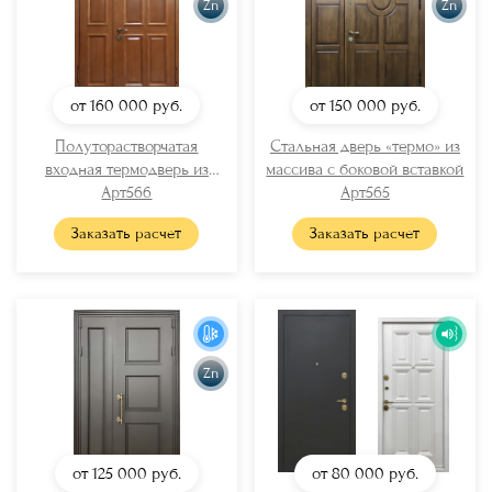
Zn
Zn
от 160 000
руб.
от 150 000
руб.
Полуторастворчатая
Стальная дверь «термо» из
входная термодверь из
массива с боковой вставкой
массива
Арт566
Арт565
Заказать расчет
Заказать расчет
Zn
от 125 000
руб.
от 80 000
руб.