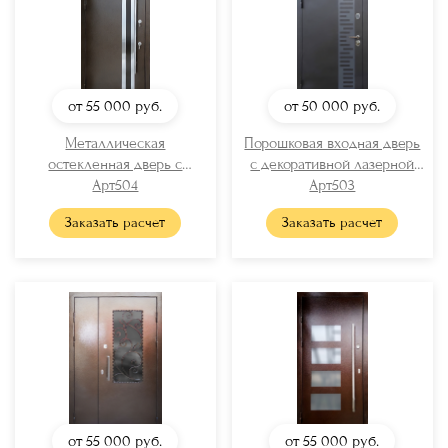
от 55 000
руб.
от 50 000
руб.
Металлическая
Порошковая входная дверь
остекленная дверь с
с декоративной лазерной
полимерным окрашиванием
Арт504
Арт503
резкой
(вставки хром + длинная
Заказать расчет
Заказать расчет
ручка)
от 55 000
руб.
от 55 000
руб.