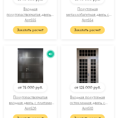
Входная
Полуторная
полуторастворчатая дверь с
металлобагетная дверь с
металлобагетом и ручкой-
Арт555
верхней глухой вставкой и
Арт554
скобой
ручкой-скобой
Заказать расчет
Заказать расчет
от 75 000
руб.
от 125 000
руб.
Полуторастворчатая
Входная полуторная
входная дверь с плитами
остекленная дверь с
МДФ «венге»
Арт526
фрамугой
Арт518