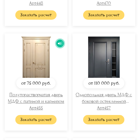
Арт448
отбойником
Арт470
Заказать расчет
Заказать расчет
от 75 000
руб.
от 110 000
руб.
Полуторастворчатая дверь
Однопольная дверь МДФ с
МДФ с патиной и карнизом
боковой остекленной
Арт455
вставкой
Арт457
Заказать расчет
Заказать расчет