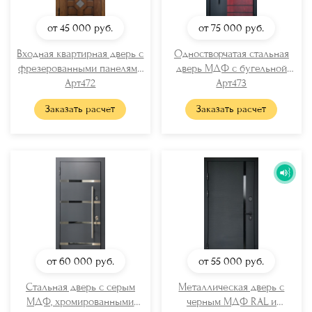
от 45 000
руб.
от 75 000
руб.
Входная квартирная дверь с
Одностворчатая стальная
фрезерованными панелями
дверь МДФ с бугельной
Арт472
МДФ
ручкой
Арт473
Заказать расчет
Заказать расчет
от 60 000
руб.
от 55 000
руб.
Стальная дверь с серым
Металлическая дверь с
МДФ, хромированными
черным МДФ RAL и