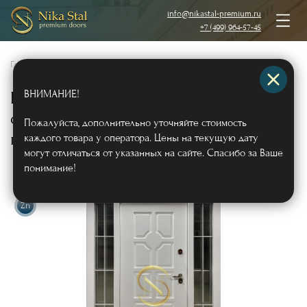
info@nikastal-premium.ru
+7 (499) 964-57-45
Главная
/
Каталог
/
Металлические двери
/
Двери с отделкой МДФ
/
ВНИМАНИЕ!
Входная группа с терморазрывом и
остеклением (отделка – белые
Пожалуйста, дополнительно уточняйте стоимость
панели МДФ RAL)
каждого товара у оператора. Цены на текущую дату
Арт654
могут отличаться от указанных на сайте. Спасибо за Ваше
понимание!
Zn