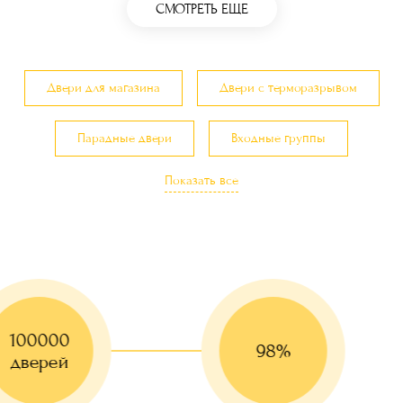
СМОТРЕТЬ ЕЩЕ
Двери для магазина
Двери с терморазрывом
Парадные двери
Входные группы
Показать все
Двери с остеклением
Двери в загородный дом и коттедж
Двери с утеплением
Двери с шумоизоляцией
100000
Трехконтурные двери
Красивые двери
98%
дверей
Двери для кафе, баров, ресторанов