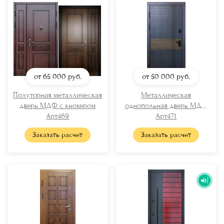
от 65 000
руб.
от 50 000
руб.
Полуторная металлическая
Металлическая
дверь МДФ с кнокером
однопольная дверь МДФ
Арт469
Арт471
RAL
Заказать расчет
Заказать расчет