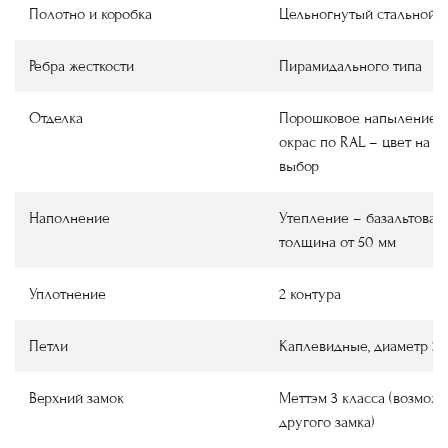
Полотно и коробка
Цельногнутый стальной 
Ребра жесткости
Пирамидального типа
Отделка
Порошковое напыление
окрас по RAL
–
цвет на в
выбор
Наполнение
Утепление
–
базальтовая 
толщина от 50 мм
Уплотнение
2 контура
Петли
Каплевидные, диаметр 22
Верхний замок
Меттэм 3 класса (возмож
другого замка)