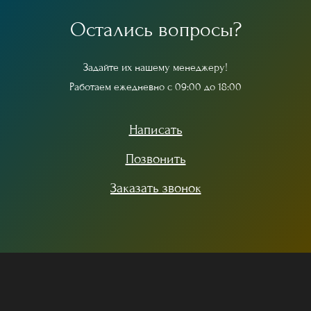
О
с
т
а
л
и
с
ь
в
о
п
р
о
с
ы
?
З
а
д
а
й
т
е
и
х
н
а
ш
е
м
у
м
е
н
е
д
ж
е
р
у
!
Р
а
б
о
т
а
е
м
е
ж
е
д
н
е
в
н
о
с
0
9
:
0
0
д
о
1
8
:
0
0
Написать
Позвонить
Заказать звонок