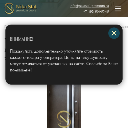
info@nikastal-premium.ru
+7 (499) 964-57-45
Главная
/
Каталог
/
Металлические двери
/
Двери с порошковым напылен
ВНИМАНИЕ!
Металлическая остекленная дверь с
полимерным окрашиванием (вставки
Пожалуйста, дополнительно уточняйте стоимость
хром + длинная ручка)
каждого товара у оператора. Цены на текущую дату
Арт504
могут отличаться от указанных на сайте. Спасибо за Ваше
понимание!