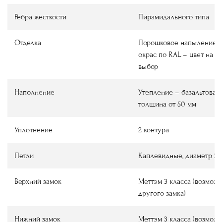
Ребра жесткости
Пирамидального типа
Отделка
Порошковое напыление
окрас по RAL
–
цвет на в
выбор
Наполнение
Утепление
–
базальтовая 
толщина от 50 мм
Уплотнение
2 контура
Петли
Каплевидные, диаметр 22
Верхний замок
Меттэм 3 класса (возмож
другого замка)
Нижний замок
Меттэм 3 класса (возмож