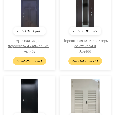
от 50 000
руб.
от 55 000
руб.
Арочная дверь с
Порошковая входная дверь
порошковым напылением
со стеклом и
для храма
Арт465
хромированными вставками
Арт466
Заказать расчет
Заказать расчет