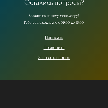
О
с
т
а
л
и
с
ь
в
о
п
р
о
с
ы
?
З
а
д
а
й
т
е
и
х
н
а
ш
е
м
у
м
е
н
е
д
ж
е
р
у
!
Р
а
б
о
т
а
е
м
е
ж
е
д
н
е
в
н
о
с
0
9
:
0
0
д
о
1
8
:
0
0
Написать
Позвонить
Заказать звонок