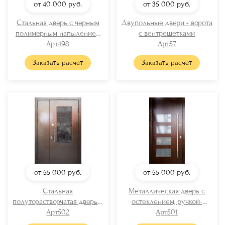
от 40 000
руб.
от 35 000
руб.
Стальная дверь с черным
Двупольные двери - ворота
полимерным напылением
с вентрешетками
«шагрень»
Арт498
Арт57
Заказать расчет
Заказать расчет
от 55 000
руб.
от 55 000
руб.
Стальная
Металлическая дверь с
полуторастворчатая дверь с
остеклением, ручкой-
порошковым напылением
Арт502
рейлингом и порошковой
Арт501
(стекло + решетка)
покраской «антик»