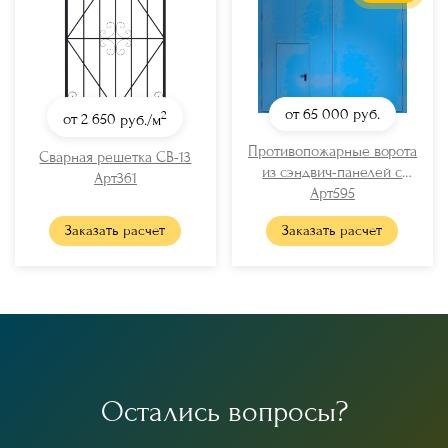
от 65 000
руб.
2
от 2 650
руб./м
Противопожарные ворота
Сварная решетка СВ-13
из сэндвич-панелей с
Арт361
калиткой (RAL 5005)
Арт595
Заказать расчет
Заказать расчет
О
с
т
а
л
и
с
ь
в
о
п
р
о
с
ы
?