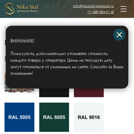
info@nikastal-premium.ru
+7 (499) 964-57-45
Главная
/
Образцы отделки
/
ВНИМАНИЕ!
Порошковое напыление
Пожалуйста, дополнительно уточняйте стоимость
Шагрень по RAL
каждого товара у оператора. Цены на текущую дату
могут отличаться от указанных на сайте. Спасибо за Ваше
понимание!