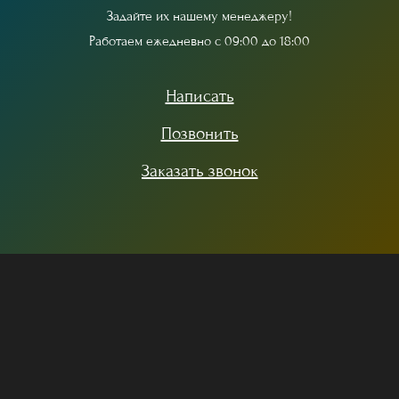
З
а
д
а
й
т
е
и
х
н
а
ш
е
м
у
м
е
н
е
д
ж
е
р
у
!
Р
а
б
о
т
а
е
м
е
ж
е
д
н
е
в
н
о
с
0
9
:
0
0
д
о
1
8
:
0
0
Написать
Позвонить
Заказать звонок