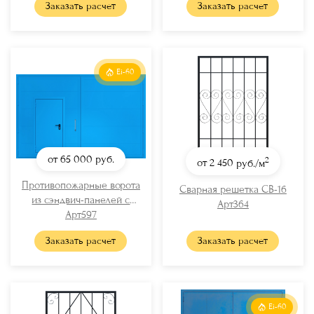
Заказать расчет
Заказать расчет
Ei-60
от 65 000
руб.
2
от 2 450
руб./м
Противопожарные ворота
Сварная решетка СВ-16
из сэндвич-панелей с
Арт364
калиткой и ручкой-скобой
Арт597
(RAL 5005)
Заказать расчет
Заказать расчет
Ei-60