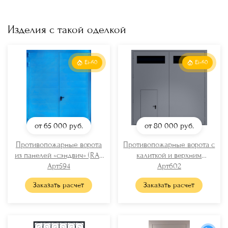
Изделия с такой оделкой
Ei-60
Ei-60
от 65 000
руб.
от 80 000
руб.
Противопожарные ворота
Противопожарные ворота с
из панелей «сэндвич» (RAL
калиткой и верхним
Арт594
5005)
остеклением (RAL 7040)
Арт602
Заказать расчет
Заказать расчет