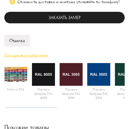
Стоимость доставки и монтажа уточняйте по телефону!
ЗАКАЗАТЬ ЗАМЕР
Отделка
Порошковое напыление
Каталог RAL
Порошок
Порошок
Порошок
Поро
Шагрень RAL
Шагрень RAL
Шагрень RAL
Шагрень
9005
3005
5005
600
Похожие товары