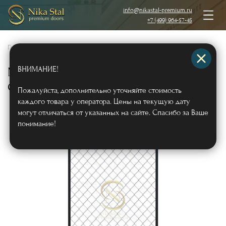
info@nikastal-premium.ru
+7 (499) 964-57-45
Главная
/
Каталог
/
Металлические решетки на окна
/
ВНИМАНИЕ!
Металлическая сварная решетка
СВ-18
Арт366
Пожалуйста, дополнительно уточняйте стоимость
каждого товара у оператора. Цены на текущую дату
могут отличаться от указанных на сайте. Спасибо за Ваше
понимание!