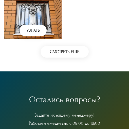
УЗНАТЬ
СМОТРЕТЬ ЕЩЕ
О
с
т
а
л
и
с
ь
в
о
п
р
о
с
ы
?
З
а
д
а
й
т
е
и
х
н
а
ш
е
м
у
м
е
н
е
д
ж
е
р
у
!
Р
а
б
о
т
а
е
м
е
ж
е
д
н
е
в
н
о
с
0
9
:
0
0
д
о
1
8
:
0
0