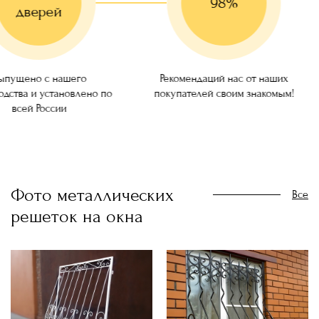
98%
дверей
ущено с нашего
Рекомендаций нас от наших
ства и установлено по
покупателей своим знакомым!
всей России
Фото металлических
Все
решеток на окна