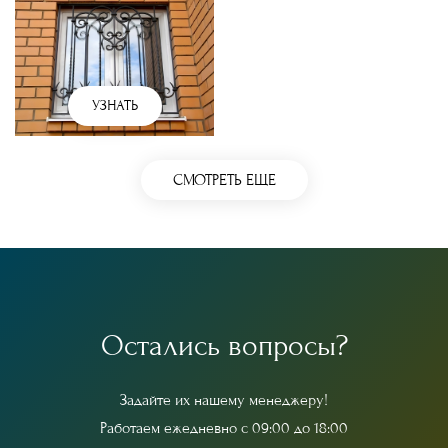
УЗНАТЬ
СМОТРЕТЬ ЕЩЕ
О
с
т
а
л
и
с
ь
в
о
п
р
о
с
ы
?
З
а
д
а
й
т
е
и
х
н
а
ш
е
м
у
м
е
н
е
д
ж
е
р
у
!
Р
а
б
о
т
а
е
м
е
ж
е
д
н
е
в
н
о
с
0
9
:
0
0
д
о
1
8
:
0
0