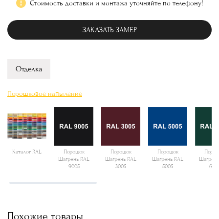
Стоимость доставки и монтажа уточняйте по телефону!
ЗАКАЗАТЬ ЗАМЕР
Отделка
Порошковое напыление
Каталог RAL
Порошок
Порошок
Порошок
Поро
Шагрень RAL
Шагрень RAL
Шагрень RAL
Шагрень
9005
3005
5005
600
Похожие товары