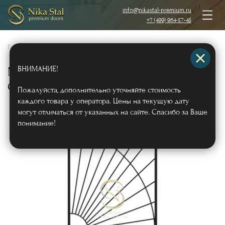
info@nikastal-premium.ru
+7 (499) 964-57-45
Главная
/
Каталог
/
Металлические решетки на окна
/
ВНИМАНИЕ!
Металлическая сварная решетка
СВ-08
Арт356
Пожалуйста, дополнительно уточняйте стоимость
каждого товара у оператора. Цены на текущую дату
могут отличаться от указанных на сайте. Спасибо за Ваше
понимание!