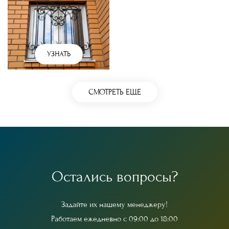
УЗНАТЬ
СМОТРЕТЬ ЕЩЕ
О
с
т
а
л
и
с
ь
в
о
п
р
о
с
ы
?
З
а
д
а
й
т
е
и
х
н
а
ш
е
м
у
м
е
н
е
д
ж
е
р
у
!
Р
а
б
о
т
а
е
м
е
ж
е
д
н
е
в
н
о
с
0
9
:
0
0
д
о
1
8
:
0
0