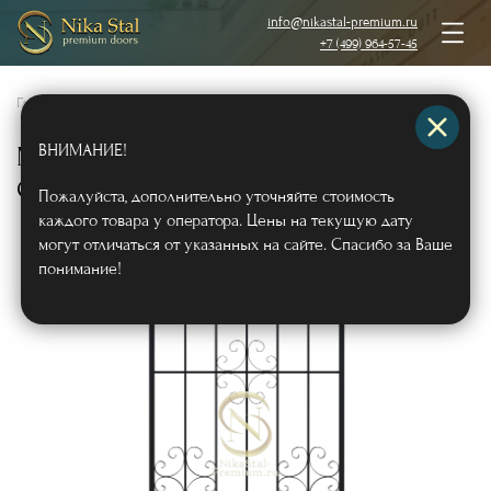
info@nikastal-premium.ru
+7 (499) 964-57-45
Главная
/
Каталог
/
Металлические решетки на окна
/
ВНИМАНИЕ!
Металлическая сварная решетка
СВ-10
Арт358
Пожалуйста, дополнительно уточняйте стоимость
каждого товара у оператора. Цены на текущую дату
могут отличаться от указанных на сайте. Спасибо за Ваше
понимание!