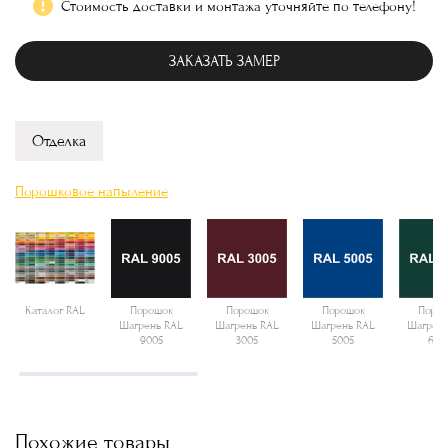
Стоимость доставки и монтажа уточняйте по телефону!
ЗАКАЗАТЬ ЗАМЕР
Отделка
Порошковое напыление
Каталог RAL
Порошок
Порошок
Порошок
Поро
Шагрень RAL
Шагрень RAL
Шагрень RAL
Шагрень
9005
3005
5005
600
Похожие товары