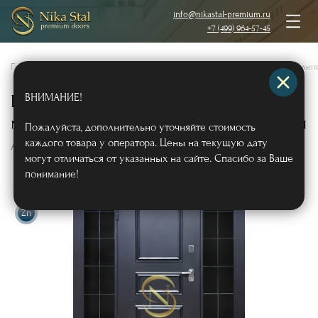
info@nikastal-premium.ru
+7 (499) 964-57-45
Главная
/
Каталог
/
Металлические двери
/
Двери с порошковым напылен
ВНИМАНИЕ!
Входная группа «ТЕРМО» с
металлобагетом и стёклами по бокам
Пожалуйста, дополнительно уточняйте стоимость
каждого товара у оператора. Цены на текущую дату
Арт629
могут отличаться от указанных на сайте. Спасибо за Ваше
понимание!
Zn