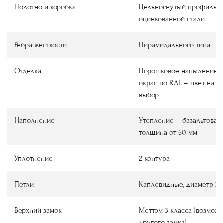
Полотно и коробка
Цельногнутый профиль и
оцинкованной стали
Ребра жесткости
Пирамидального типа
Отделка
Порошковое напыление ш
окрас по RAL – цвет на в
выбор
Наполнение
Утепление – базальтовая 
толщина от 50 мм
Уплотнение
2 контура
Петли
Каплевидные, диаметр 22
Верхний замок
Меттэм 3 класса (возмож
другого замка)