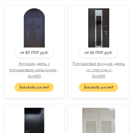
от 50 000
руб.
от 55 000
руб.
Арочная дверь с
Порошковая входная дверь
порошковым напылением
со стеклом и
для храма
Арт465
хромированными вставками
Арт466
Заказать расчет
Заказать расчет