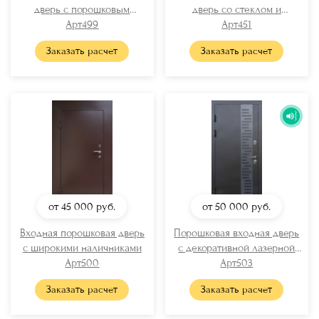
дверь с порошковым
дверь со стеклом и
окрашиванием
Арт499
длинной ручкой
Арт451
Заказать расчет
Заказать расчет
от 45 000
руб.
от 50 000
руб.
Входная порошковая дверь
Порошковая входная дверь
с широкими наличниками
с декоративной лазерной
Арт500
Арт503
резкой
Заказать расчет
Заказать расчет