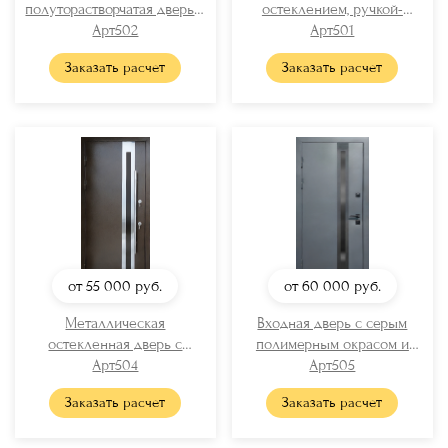
полуторастворчатая дверь с
остеклением, ручкой-
порошковым напылением
Арт502
рейлингом и порошковой
Арт501
(стекло + решетка)
покраской «антик»
Заказать расчет
Заказать расчет
от 55 000
руб.
от 60 000
руб.
Металлическая
Входная дверь с серым
остекленная дверь с
полимерным окрасом и
полимерным окрашиванием
Арт504
узким стеклом
Арт505
(вставки хром + длинная
Заказать расчет
Заказать расчет
ручка)