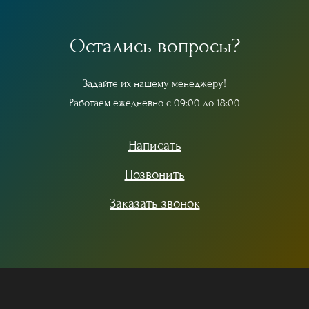
О
с
т
а
л
и
с
ь
в
о
п
р
о
с
ы
?
З
а
д
а
й
т
е
и
х
н
а
ш
е
м
у
м
е
н
е
д
ж
е
р
у
!
Р
а
б
о
т
а
е
м
е
ж
е
д
н
е
в
н
о
с
0
9
:
0
0
д
о
1
8
:
0
0
Написать
Позвонить
Заказать звонок