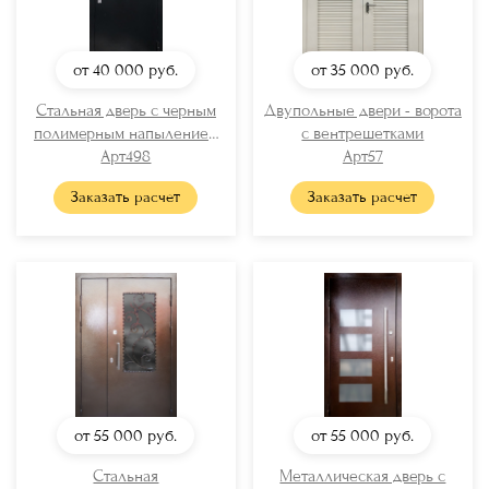
от 40 000
руб.
от 35 000
руб.
Стальная дверь с черным
Двупольные двери - ворота
полимерным напылением
с вентрешетками
«шагрень»
Арт498
Арт57
Заказать расчет
Заказать расчет
от 55 000
руб.
от 55 000
руб.
Стальная
Металлическая дверь с