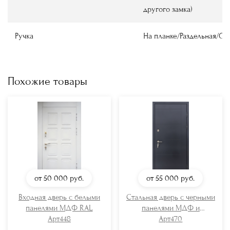
другого замка)
Ручка
На планке/Раздельная/О
Похожие товары
от 50 000
руб.
от 55 000
руб.
Входная дверь с белыми
Стальная дверь с черными
панелями МДФ RAL
панелями МДФ и
Арт448
отбойником
Арт470