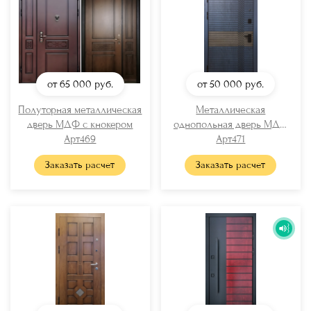
от 65 000
руб.
от 50 000
руб.
Полуторная металлическая
Металлическая
дверь МДФ с кнокером
однопольная дверь МДФ
Арт469
Арт471
RAL
Заказать расчет
Заказать расчет