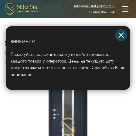
info@nikastal-premium.ru
+7 (499) 964-57-45
Главная
/
Каталог
/
Металлические двери
/
Двери с отделкой МДФ
/
ВНИМАНИЕ!
Металлическая дверь МДФ с
хромированной вставкой и стеклом
Пожалуйста, дополнительно уточняйте стоимость
каждого товара у оператора. Цены на текущую дату
Арт478
могут отличаться от указанных на сайте. Спасибо за Ваше
понимание!