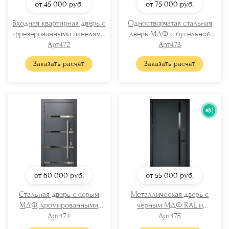
от 45 000
руб.
от 75 000
руб.
Входная квартирная дверь с
Одностворчатая стальная
фрезерованными панелями
дверь МДФ с бугельной
Арт472
МДФ
ручкой
Арт473
Заказать расчет
Заказать расчет
от 60 000
руб.
от 55 000
руб.
Стальная дверь с серым
Металлическая дверь с
МДФ, хромированными
черным МДФ RAL и
вставками и бугельной
Арт474
вертикальной стеклянной
Арт475
ручкой
полосой