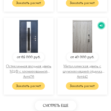
Заказать расчет
Заказать расчет
от 65 000
руб.
от 40 000
руб.
Остекленная входная дверь
Металлическая дверь с
МДФ с хромированной
шумоизоляцией отделка
вставкой
Арт476
МДФ ПВХ
Арт442
Заказать расчет
Заказать расчет
СМОТРЕТЬ ЕЩЕ