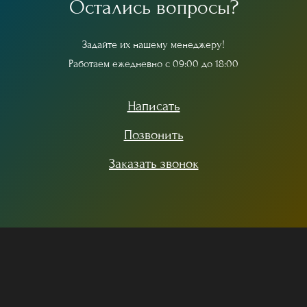
О
с
т
а
л
и
с
ь
в
о
п
р
о
с
ы
?
З
а
д
а
й
т
е
и
х
н
а
ш
е
м
у
м
е
н
е
д
ж
е
р
у
!
Р
а
б
о
т
а
е
м
е
ж
е
д
н
е
в
н
о
с
0
9
:
0
0
д
о
1
8
:
0
0
Написать
Позвонить
Заказать звонок