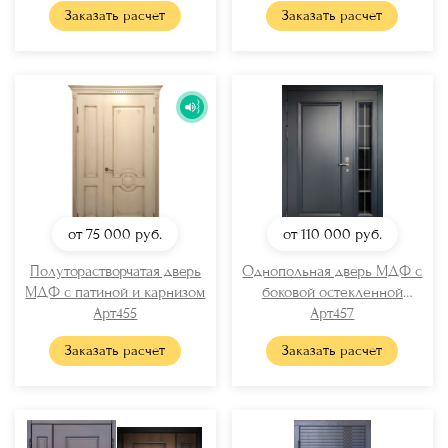
Заказать расчет
Заказать расчет
от 75 000
руб.
от 110 000
руб.
Полуторастворчатая дверь
Однопольная дверь МДФ с
МДФ с патиной и карнизом
боковой остекленной
Арт455
вставкой
Арт457
Заказать расчет
Заказать расчет