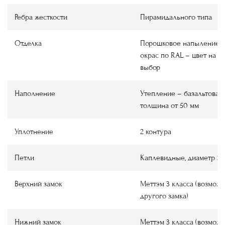
Ребра жесткости
Пирамидального типа
Отделка
Порошковое напыление
окрас по RAL
–
цвет на в
выбор
Наполнение
Утепление
–
базальтовая 
толщина от 50 мм
Уплотнение
2 контура
Петли
Каплевидные, диаметр 22
Верхний замок
Меттэм 3 класса (возмож
другого замка)
Нижний замок
Меттэм 3 класса (возмож