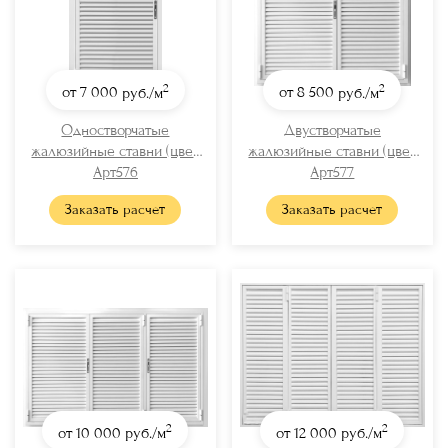
2
2
от 7 000
руб./м
от 8 500
руб./м
Одностворчатые
Двустворчатые
жалюзийные ставни (цвет
жалюзийные ставни (цвет
RAL 9003)
Арт576
RAL 9003)
Арт577
Заказать расчет
Заказать расчет
2
2
от 10 000
руб./м
от 12 000
руб./м