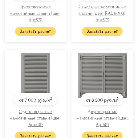
Трехстворчатые
Складные жалюзийные
жалюзийные ставни (цвет
ставни (цвет RAL 9003)
RAL 9003)
Арт578
Арт579
Заказать расчет
Заказать расчет
2
2
от 7 000
руб./м
от 8 500
руб./м
Одностворчатые
Двустворчатые
жалюзийные ставни (цвет
жалюзийные ставни (цвет
RAL 7038)
Арт580
RAL 7038)
Арт581
Заказать расчет
Заказать расчет