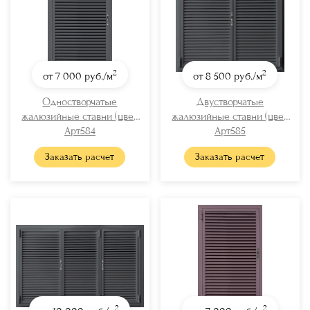
2
2
от 7 000
руб./м
от 8 500
руб./м
Одностворчатые
Двустворчатые
жалюзийные ставни (цвет
жалюзийные ставни (цвет
RAL 7024)
Арт584
RAL 7024)
Арт585
Заказать расчет
Заказать расчет
2
2