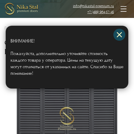
info@nikastal-premium.ru
+7 (499) 964-57-45
Главная
/
Каталог
/
Жалюзийные ставни
/
ВНИМАНИЕ!
Складные жалюзийные ставни (цвет
RAL 7024)
Арт587
Пожалуйста, дополнительно уточняйте стоимость
каждого товара у оператора. Цены на текущую дату
могут отличаться от указанных на сайте. Спасибо за Ваше
понимание!