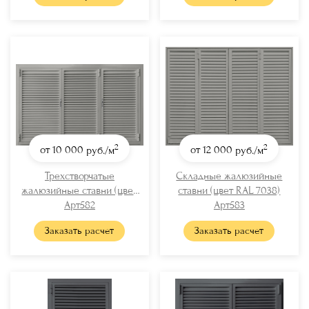
2
2
от 10 000
руб./м
от 12 000
руб./м
Трехстворчатые
Складные жалюзийные
жалюзийные ставни (цвет
ставни (цвет RAL 7038)
RAL 7038)
Арт582
Арт583
Заказать расчет
Заказать расчет