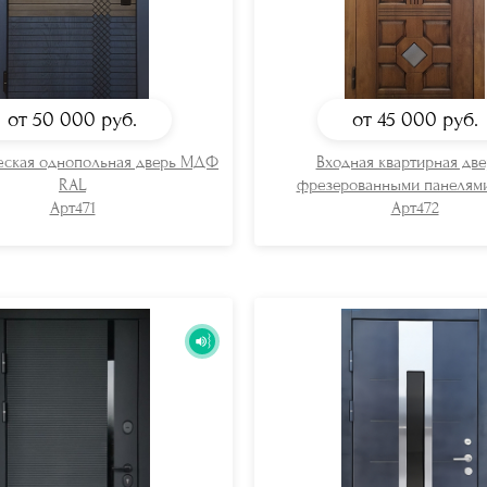
от 50 000
руб.
от 45 000
руб.
еская однопольная дверь МДФ
Входная квартирная две
RAL
фрезерованными панеля
Арт471
Арт472