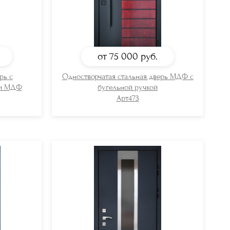
от 75 000
руб.
рь с
Одностворчатая стальная дверь МДФ с
ми МДФ
бугельной ручкой
Арт473