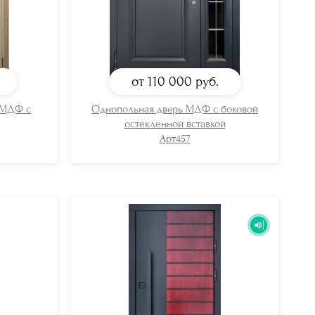
от 110 000
руб.
 МДФ с
Однопольная дверь МДФ с боковой
остекленной вставкой
Арт457