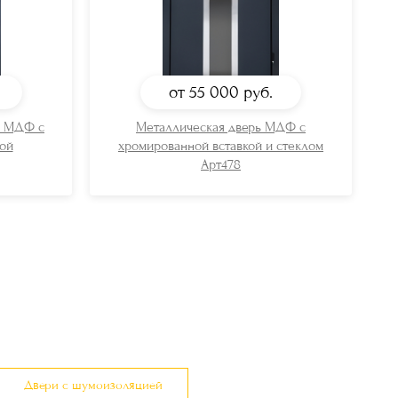
от 55 000
руб.
ь МДФ с
Металлическая дверь МДФ с
ой
хромированной вставкой и стеклом
Арт478
Двери с шумоизоляцией