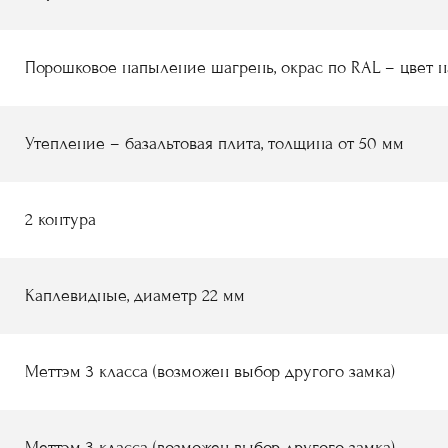
Порошковое напыление
шагрень
, окрас по RAL
–
цвет н
Утепление
–
базальтовая плита, толщина от 50 мм
2 контура
Каплевидные, диаметр 22 мм
Меттэм 3 класса (возможен выбор другого замка)
Меттэм 3 класса (возможен выбор другого замка)