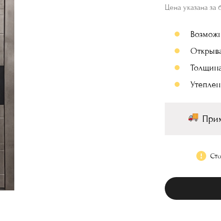
Цена указана за 
Возмож
Открыв
Толщина
Утеплен
Прим
Сто