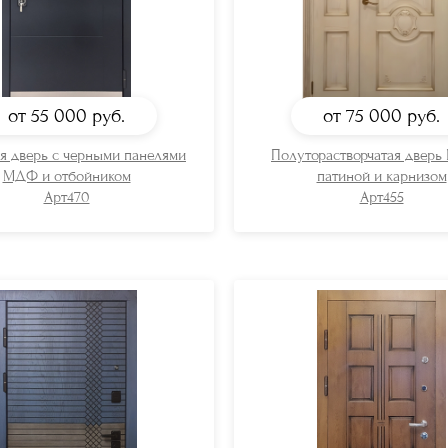
от 55 000
руб.
от 75 000
руб.
я дверь с черными панелями
Полуторастворчатая дверь
МДФ и отбойником
патиной и карнизом
Арт470
Арт455