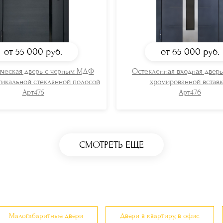
от 55 000
руб.
от 65 000
руб.
ческая дверь с черным МДФ
Остекленная входная двер
тикальной стеклянной полосой
хромированной вставк
Арт475
Арт476
СМОТРЕТЬ ЕЩЕ
Малогабаритные двери
Двери в квартиру, в офис