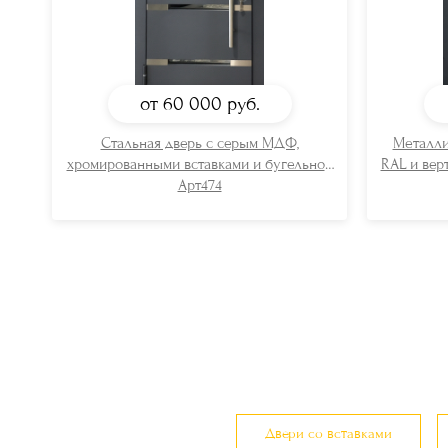
от 60 000
руб.
Стальная дверь с серым МДФ,
Металли
хромированными вставками и бугельной
RAL и вер
ручкой
Арт474
Двери со вставками