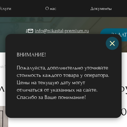
Услуги
О нас
Документы
info@nikastal-premium.ru
 отделкой МДФ
ЗАДАТ
+7 (499) 964-57-45
 порошковым напылением
ВНИМАНИЕ!
 массивом дерева
лкой МДФ
/
Пожалуйста, дополнительно уточняйте
 загородный дом и коттедж
стоимость каждого товара у оператора.
Цены на текущую дату могут
ые двери
елкой МДФ ПВХ в кварти
отличаться от указанных на сайте.
квартиру, в офис
Спасибо за Ваше понимание!
 терморазрывом
44 0
Фото
от