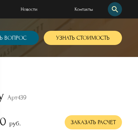
Новости
Контакты
Найти по сайту
Найти по артикулу
Ь ВОПРОС
УЗНАТЬ СТОИМОСТЬ
ру
Арт439
00
 наших работ
ЗАКАЗАТЬ РАСЧЕТ
руб.