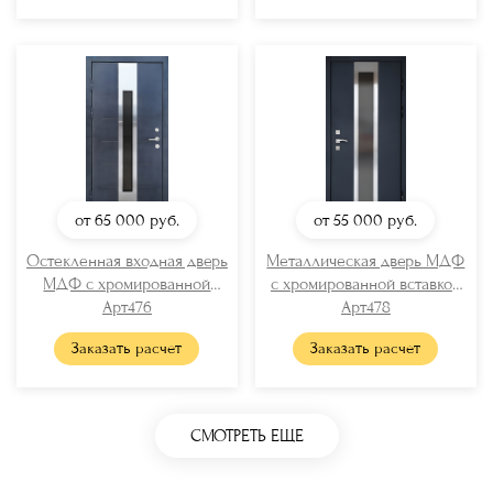
от 65 000
руб.
от 55 000
руб.
Остекленная входная дверь
Металлическая дверь МДФ
МДФ с хромированной
с хромированной вставкой
вставкой
Арт476
и стеклом
Арт478
Заказать расчет
Заказать расчет
СМОТРЕТЬ ЕЩЕ