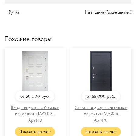
Ручка
На планке/Раздельная/О
Похожие товары
от 50 000
руб.
от 55 000
руб.
Входная дверь с белыми
Стальная дверь с черными
панелями МДФ RAL
панелями МДФ и
Арт448
отбойником
Арт470
Заказать расчет
Заказать расчет