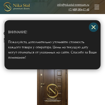
info@nikastal-premium.ru
+7 (499) 964-57-45
Главная
/
Каталог
/
Металлические двери
/
Двери с отделкой МДФ
/
ВНИМАНИЕ!
Стальная шумоизоляционная дверь с
МДФ шпон
Арт524
Пожалуйста, дополнительно уточняйте стоимость
каждого товара у оператора. Цены на текущую дату
могут отличаться от указанных на сайте. Спасибо за Ваше
понимание!