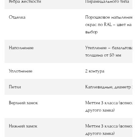
Ребра жесткости
Пирамидального типа
Отделка
Порошковое напыление
окрас по RAL
–
цвет на в
выбор
Наполнение
Утепление
–
базальтовая 
толщина от 50 мм
Уплотнение
2 контура
Петли
Каплевидные, диаметр 22
Верхний замок
Меттэм 3 класса (возмож
другого замка)
Нижний замок
Меттэм 3 класса (возмож
другого замка)