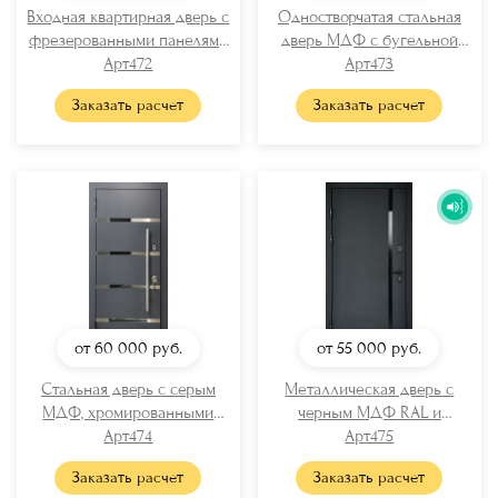
Входная квартирная дверь с
Одностворчатая стальная
фрезерованными панелями
дверь МДФ с бугельной
Арт472
МДФ
ручкой
Арт473
Заказать расчет
Заказать расчет
от 60 000
руб.
от 55 000
руб.
Стальная дверь с серым
Металлическая дверь с
МДФ, хромированными
черным МДФ RAL и
вставками и бугельной
Арт474
вертикальной стеклянной
Арт475
ручкой
полосой
Заказать расчет
Заказать расчет