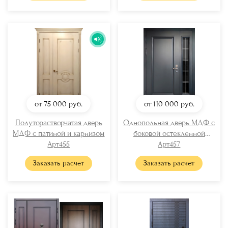
от 75 000
руб.
от 110 000
руб.
Полуторастворчатая дверь
Однопольная дверь МДФ с
МДФ с патиной и карнизом
боковой остекленной
Арт455
вставкой
Арт457
Заказать расчет
Заказать расчет