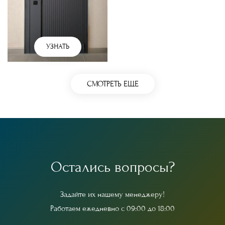
УЗНАТЬ
СМОТРЕТЬ ЕЩЕ
О
с
т
а
л
и
с
ь
в
о
п
р
о
с
ы
?
З
а
д
а
й
т
е
и
х
н
а
ш
е
м
у
м
е
н
е
д
ж
е
р
у
!
Р
а
б
о
т
а
е
м
е
ж
е
д
н
е
в
н
о
с
0
9
:
0
0
д
о
1
8
:
0
0