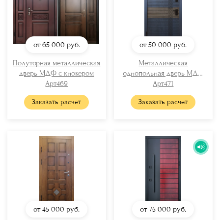
от 65 000
руб.
от 50 000
руб.
Полуторная металлическая
Металлическая
дверь МДФ с кнокером
однопольная дверь МДФ
Арт469
Арт471
RAL
Заказать расчет
Заказать расчет
от 45 000
руб.
от 75 000
руб.