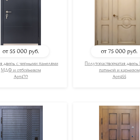
от 55 000
руб.
от 75 000
руб.
я дверь с черными панелями
Полуторастворчатая дверь
МДФ и отбойником
патиной и карнизом
Арт470
Арт455