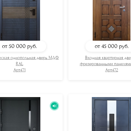
от 50 000
руб.
от 45 000
руб.
еская однопольная дверь МДФ
Входная квартирная две
RAL
фрезерованными панеля
Арт471
Арт472