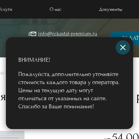
Услуги
О нас
Документы
info@nikastal-premium.ru
 отделкой МДФ
ЗАДАТ
+7 (499) 964-57-45
 порошковым напылением
ВНИМАНИЕ!
 массивом дерева
лкой МДФ
/
Пожалуйста, дополнительно уточняйте
 загородный дом и коттедж
стоимость каждого товара у оператора.
Цены на текущую дату могут
ые двери
ая дверь с остеклением 
отличаться от указанных на сайте.
квартиру, в офис
Спасибо за Ваше понимание!
 терморазрывом
Фото
54 0
от