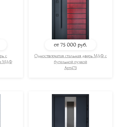
от 75 000
руб.
рь с
Одностворчатая стальная дверь МДФ с
ми МДФ
бугельной ручкой
Арт473