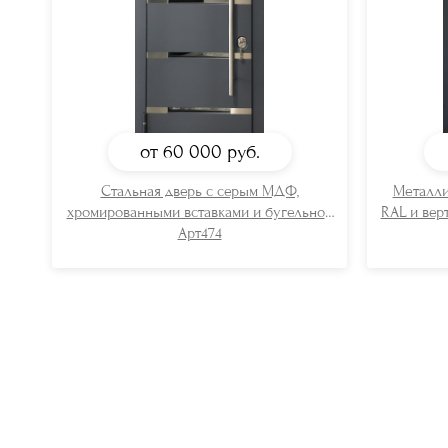
от 60 000
руб.
Стальная дверь с серым МДФ,
Металли
хромированными вставками и бугельной
RAL и вер
ручкой
Арт474