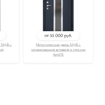
от 55 000
руб.
ь МДФ с
Металлическая дверь МДФ с
ой
хромированной вставкой и стеклом
Арт478