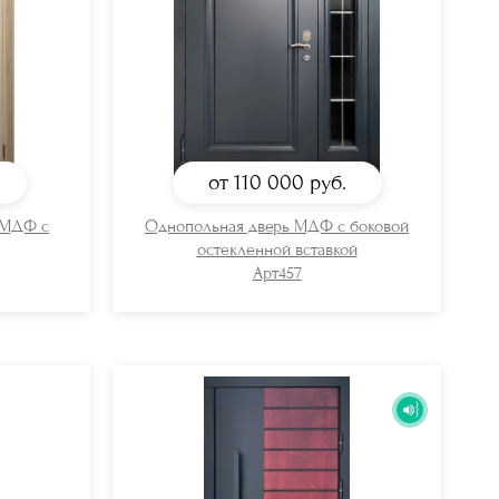
от 110 000
руб.
 МДФ с
Однопольная дверь МДФ с боковой
остекленной вставкой
Арт457