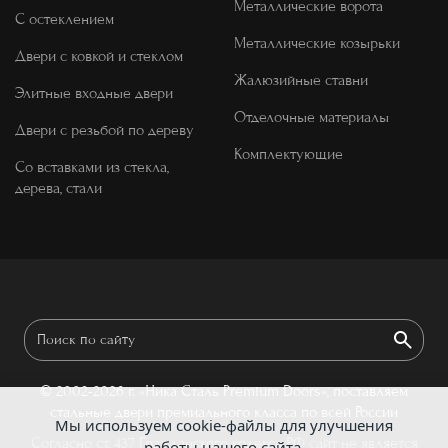
Металлические ворота
С остеклением
Металлические козырьки
Двери с ковкой и стеклом
Жалюзийные ставни
Элитные входные двери
Отделочные материалы
Двери с резьбой по дереву
Комплектующие
Со вставками из стекла,
дерева, стали
© 2002-2026 г.
«Ника Сталь Premium Doors», поставляем
стальные двери премиального класса по всей России
Мы используем cookie-файлы для улучшения
Согласно ст. 437 Гражданского кодекса РФ сайт не является
работы нашего сайта.