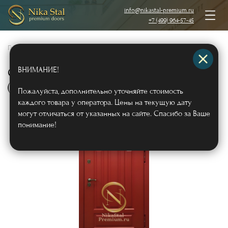
info@nikastal-premium.ru
+7 (499) 964-57-45
Главная
/
Каталог
/
Металлические двери
/
Двери с отделкой МДФ
/
ВНИМАНИЕ!
Стальная дверь «термо» МДФ RAL
(красный) с отбойной пластиной
Арт536
Пожалуйста, дополнительно уточняйте стоимость
каждого товара у оператора. Цены на текущую дату
могут отличаться от указанных на сайте. Спасибо за Ваше
понимание!
Zn