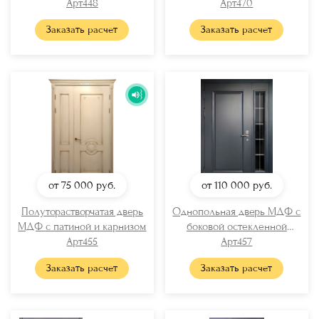
Арт448
отбойником
Арт470
Заказать расчет
Заказать расчет
от 75 000
руб.
от 110 000
руб.
Полуторастворчатая дверь
Однопольная дверь МДФ с
МДФ с патиной и карнизом
боковой остекленной
Арт455
вставкой
Арт457
Заказать расчет
Заказать расчет