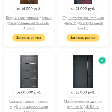
от 45 000
руб.
от 75 000
руб.
Входная квартирная дверь с
Одностворчатая стальная
фрезерованными панелями
дверь МДФ с бугельной
Арт472
МДФ
ручкой
Арт473
Заказать расчет
Заказать расчет
от 60 000
руб.
от 55 000
руб.
Стальная дверь с серым
Металлическая дверь с
МДФ, хромированными
черным МДФ RAL и