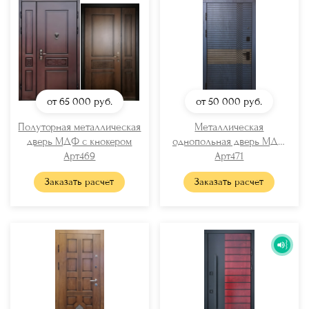
от 65 000
руб.
от 50 000
руб.
Полуторная металлическая
Металлическая
дверь МДФ с кнокером
однопольная дверь МДФ
Арт469
Арт471
RAL
Заказать расчет
Заказать расчет