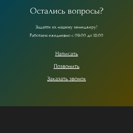
О
с
т
а
л
и
с
ь
в
о
п
р
о
с
ы
?
З
а
д
а
й
т
е
и
х
н
а
ш
е
м
у
м
е
н
е
д
ж
е
р
у
!
Р
а
б
о
т
а
е
м
е
ж
е
д
н
е
в
н
о
с
0
9
:
0
0
д
о
1
8
:
0
0
Написать
Позвонить
Заказать звонок