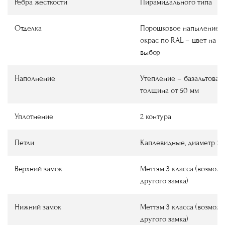
Ребра жесткости
Пирамидального типа
Отделка
Порошковое напыление
окрас по RAL
–
цвет на в
выбор
Наполнение
Утепление
–
базальтовая 
толщина от 50 мм
Уплотнение
2 контура
Петли
Каплевидные, диаметр 22
Верхний замок
Меттэм 3 класса (возмож
другого замка)
Нижний замок
Меттэм 3 класса (возмож
другого замка)