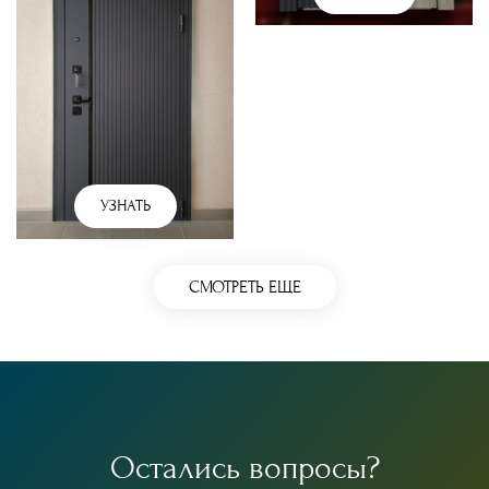
УЗНАТЬ
СМОТРЕТЬ ЕЩЕ
О
с
т
а
л
и
с
ь
в
о
п
р
о
с
ы
?