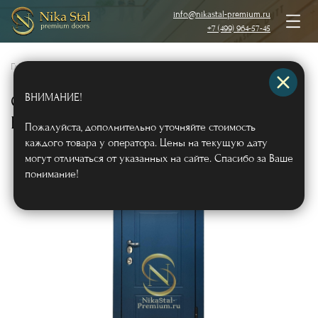
info@nikastal-premium.ru
+7 (499) 964-57-45
Главная
/
Каталог
/
Металлические двери
/
Двери с отделкой МДФ
/
ВНИМАНИЕ!
Синяя входная дверь с щитами МДФ
RAL и карнизом
Арт486
Пожалуйста, дополнительно уточняйте стоимость
каждого товара у оператора. Цены на текущую дату
могут отличаться от указанных на сайте. Спасибо за Ваше
понимание!