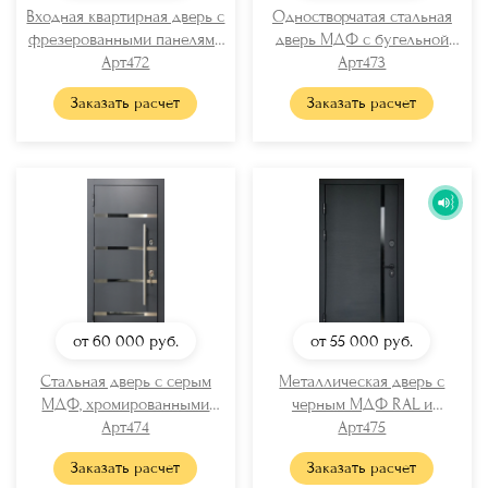
Входная квартирная дверь с
Одностворчатая стальная
фрезерованными панелями
дверь МДФ с бугельной
Арт472
МДФ
ручкой
Арт473
Заказать расчет
Заказать расчет
от 60 000
руб.
от 55 000
руб.
Стальная дверь с серым
Металлическая дверь с
МДФ, хромированными
черным МДФ RAL и
вставками и бугельной
Арт474
вертикальной стеклянной
Арт475
ручкой
полосой
Заказать расчет
Заказать расчет