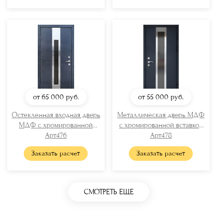
от 65 000
руб.
от 55 000
руб.
Остекленная входная дверь
Металлическая дверь МДФ
МДФ с хромированной
с хромированной вставкой
вставкой
Арт476
и стеклом
Арт478
Заказать расчет
Заказать расчет
СМОТРЕТЬ ЕЩЕ