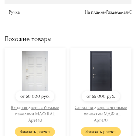
Ручка
На планке/Раздельная/О
Похожие товары
от 50 000
руб.
от 55 000
руб.
Входная дверь с белыми
Стальная дверь с черными
панелями МДФ RAL
панелями МДФ и
Арт448
отбойником
Арт470
Заказать расчет
Заказать расчет