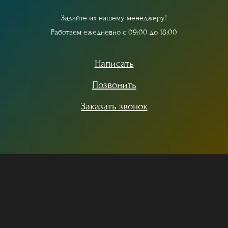
З
а
д
а
й
т
е
и
х
н
а
ш
е
м
у
м
е
н
е
д
ж
е
р
у
!
Р
а
б
о
т
а
е
м
е
ж
е
д
н
е
в
н
о
с
0
9
:
0
0
д
о
1
8
:
0
0
Написать
Позвонить
Заказать звонок