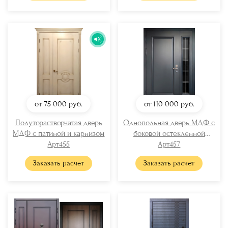
от 75 000
руб.
от 110 000
руб.
Полуторастворчатая дверь
Однопольная дверь МДФ с
МДФ с патиной и карнизом
боковой остекленной
Арт455
вставкой
Арт457
Заказать расчет
Заказать расчет