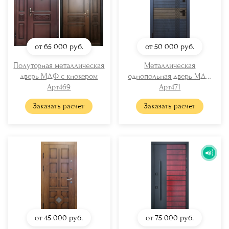
от 65 000
руб.
от 50 000
руб.
Полуторная металлическая
Металлическая
дверь МДФ с кнокером
однопольная дверь МДФ
Арт469
Арт471
RAL
Заказать расчет
Заказать расчет
от 45 000
руб.
от 75 000
руб.