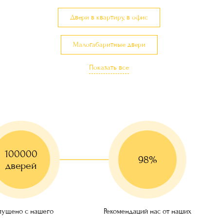
Двери в квартиру, в офис
Малогабаритные двери
Показать все
Двери с карнизом и капителью
100000
98%
дверей
ущено с нашего
Рекомендаций нас от наших