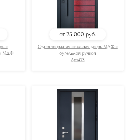
от 75 000
руб.
рь с
Одностворчатая стальная дверь МДФ с
ми МДФ
бугельной ручкой
Арт473