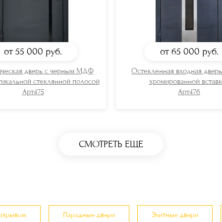
от 55 000
руб.
от 65 000
руб.
ческая дверь с черным МДФ
Остекленная входная двер
тикальной стеклянной полосой
хромированной вставк
Арт475
Арт476
СМОТРЕТЬ ЕЩЕ
разрывом
Парадные двери
Элитные двери