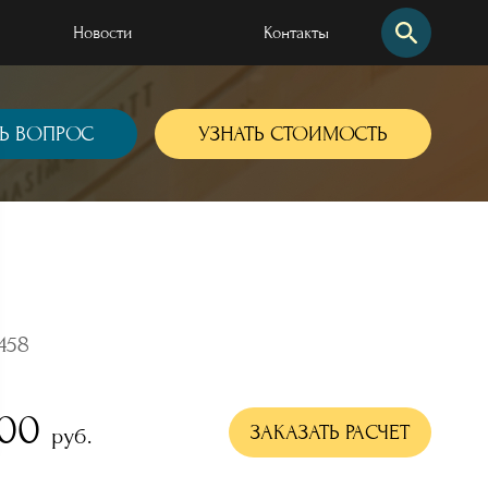
Новости
Контакты
Найти по сайту
Найти по артикулу
Ь ВОПРОС
УЗНАТЬ СТОИМОСТЬ
458
000
 наших работ
ЗАКАЗАТЬ РАСЧЕТ
руб.