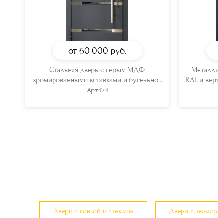
от 60 000
руб.
Стальная дверь с серым МДФ,
Металли
хромированными вставками и бугельной
RAL и вер
ручкой
Арт474
Двери с ковкой и стеклом
Двери с термо