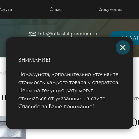
Услуги
О нас
Документы
info@nikastal-premium.ru
 отделкой МДФ
ЗАДАТ
+7 (499) 964-57-45
 порошковым напылением
ВНИМАНИЕ!
 массивом дерева
лкой МДФ
/
Пожалуйста, дополнительно уточняйте
 загородный дом и коттедж
стоимость каждого товара у оператора.
Цены на текущую дату могут
ые двери
ппа «термо» со стеклом
Арт
отличаться от указанных на сайте.
квартиру, в офис
Спасибо за Ваше понимание!
 терморазрывом
130 
Фото
от