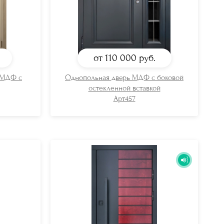
от 110 000
руб.
 МДФ с
Однопольная дверь МДФ с боковой
остекленной вставкой
Арт457