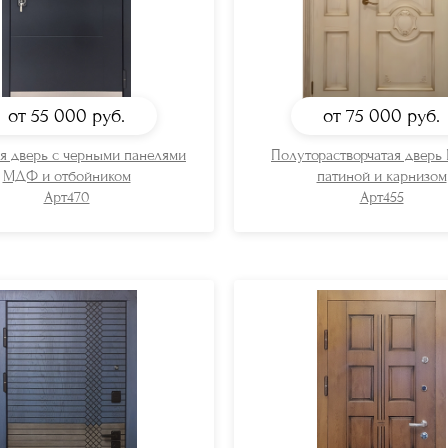
от 55 000
руб.
от 75 000
руб.
я дверь с черными панелями
Полуторастворчатая дверь
МДФ и отбойником
патиной и карнизом
Арт470
Арт455