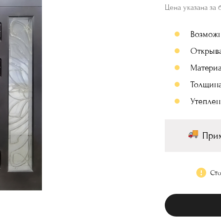
Цена указана за 
Возмож
Открыв
Материа
Толщина
Утеплен
Прим
Сто