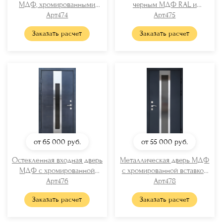
МДФ, хромированными
черным МДФ RAL и
вставками и бугельной
Арт474
вертикальной стеклянной
Арт475
ручкой
полосой
Заказать расчет
Заказать расчет
от 65 000
руб.
от 55 000
руб.
Остекленная входная дверь
Металлическая дверь МДФ
МДФ с хромированной
с хромированной вставкой
вставкой
Арт476
и стеклом
Арт478
Заказать расчет
Заказать расчет