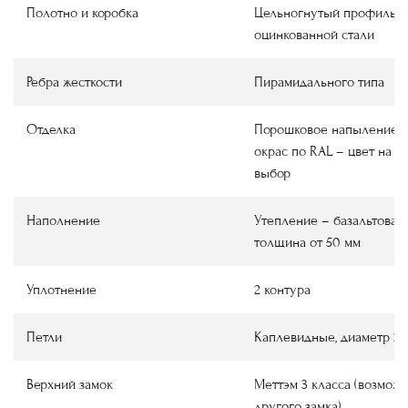
Полотно и коробка
Цельногнутый профиль и
оцинкованной стали
Ребра жесткости
Пирамидального типа
Отделка
Порошковое напыление ш
окрас по RAL – цвет на в
выбор
Наполнение
Утепление – базальтовая 
толщина от 50 мм
Уплотнение
2 контура
Петли
Каплевидные, диаметр 22
Верхний замок
Меттэм 3 класса (возмож
другого замка)