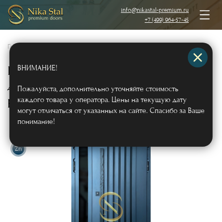
info@nikastal-premium.ru
+7 (499) 964-57-45
Главная
/
Каталог
/
Металлические двери
/
Двери с отделкой МДФ
/
ВНИМАНИЕ!
Неравностворчатая остекленная
дверь «термо» МДФ RAL с бугельной
Пожалуйста, дополнительно уточняйте стоимость
ручкой (реечный декор)
каждого товара у оператора. Цены на текущую дату
Арт531
могут отличаться от указанных на сайте. Спасибо за Ваше
понимание!
Zn