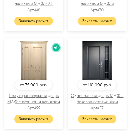
панелями МДФ RAL
панелями МДФ и
Арт448
отбойником
Арт470
Заказать расчет
Заказать расчет
от 75 000
руб.
от 110 000
руб.
Полуторастворчатая дверь
Однопольная дверь МДФ с
МДФ с патиной и карнизом
боковой остекленной
Арт455
вставкой
Арт457
Заказать расчет
Заказать расчет