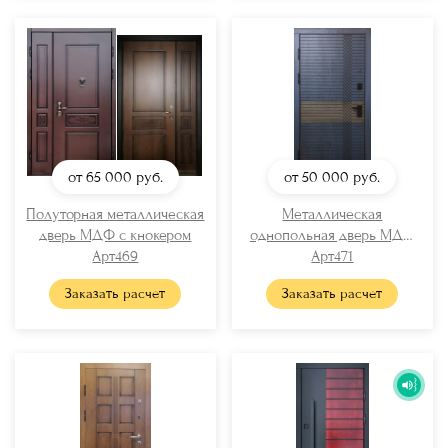
от 65 000
руб.
от 50 000
руб.
Полуторная металлическая
Металлическая
дверь МДФ с кнокером
однопольная дверь МДФ
Арт469
Арт471
RAL
Заказать расчет
Заказать расчет