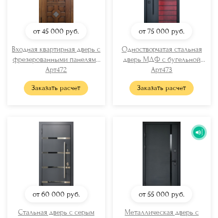
от 45 000
руб.
от 75 000
руб.
Входная квартирная дверь с
Одностворчатая стальная
фрезерованными панелями
дверь МДФ с бугельной
Арт472
МДФ
ручкой
Арт473
Заказать расчет
Заказать расчет
от 60 000
руб.
от 55 000
руб.
Стальная дверь с серым
Металлическая дверь с