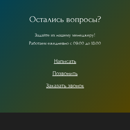
О
с
т
а
л
и
с
ь
в
о
п
р
о
с
ы
?
З
а
д
а
й
т
е
и
х
н
а
ш
е
м
у
м
е
н
е
д
ж
е
р
у
!
Р
а
б
о
т
а
е
м
е
ж
е
д
н
е
в
н
о
с
0
9
:
0
0
д
о
1
8
:
0
0
Написать
Позвонить
Заказать звонок