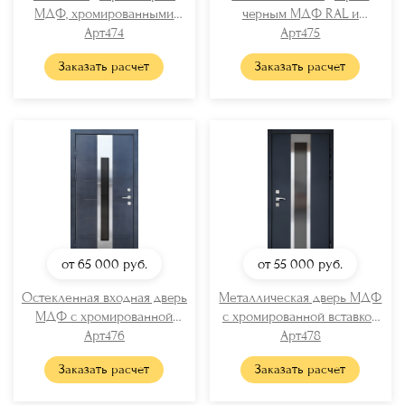
МДФ, хромированными
черным МДФ RAL и
вставками и бугельной
Арт474
вертикальной стеклянной
Арт475
ручкой
полосой
Заказать расчет
Заказать расчет
от 65 000
руб.
от 55 000
руб.
Остекленная входная дверь
Металлическая дверь МДФ
МДФ с хромированной
с хромированной вставкой
вставкой
Арт476
и стеклом
Арт478
Заказать расчет
Заказать расчет