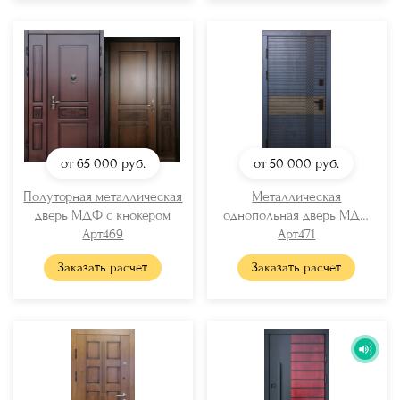
от 65 000
руб.
от 50 000
руб.
Полуторная металлическая
Металлическая
дверь МДФ с кнокером
однопольная дверь МДФ
Арт469
Арт471
RAL
Заказать расчет
Заказать расчет