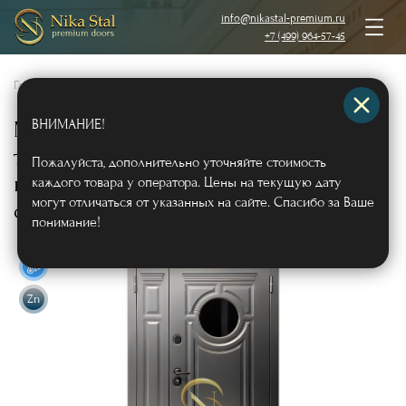
info@nikastal-premium.ru
+7 (499) 964-57-45
Главная
/
Каталог
/
Металлические двери
/
Двери с отделкой МДФ
/
ВНИМАНИЕ!
Металлическая полуторная
термодверь с круглым стеклом и
Пожалуйста, дополнительно уточняйте стоимость
карнизом (отделка – плиты МДФ RAL
каждого товара у оператора. Цены на текущую дату
могут отличаться от указанных на сайте. Спасибо за Ваше
серого цвета с багетом)
Арт651
понимание!
Zn