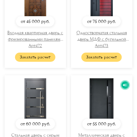
от 45 000
руб.
от 75 000
руб.
Входная квартирная дверь с
Одностворчатая стальная
фрезерованными панелями
дверь МДФ с бугельной
Арт472
МДФ
ручкой
Арт473
Заказать расчет
Заказать расчет
от 60 000
руб.
от 55 000
руб.
Стальная дверь с серым
Металлическая дверь с