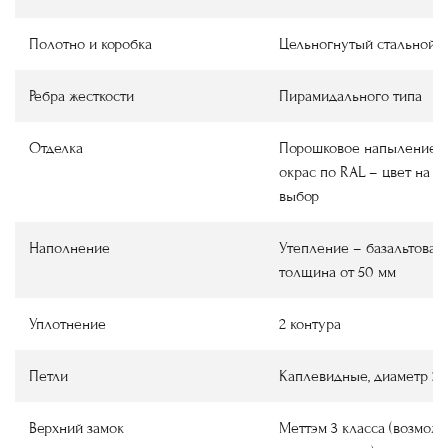
Полотно и коробка
Цельногнутый стальной 
Ребра жесткости
Пирамидального типа
Отделка
Порошковое напыление
окрас по RAL
–
цвет на в
выбор
Наполнение
Утепление
–
базальтовая 
толщина от 50 мм
Уплотнение
2 контура
Петли
Каплевидные, диаметр 22
Верхний замок
Меттэм 3 класса (возмож