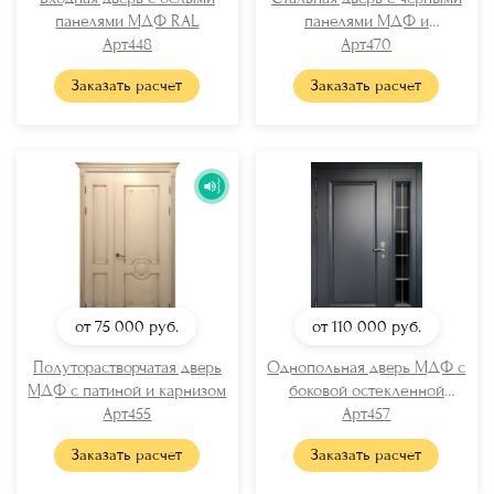
панелями МДФ RAL
панелями МДФ и
Арт448
отбойником
Арт470
Заказать расчет
Заказать расчет
от 75 000
руб.
от 110 000
руб.
Полуторастворчатая дверь
Однопольная дверь МДФ с
МДФ с патиной и карнизом
боковой остекленной
Арт455
вставкой
Арт457
Заказать расчет
Заказать расчет