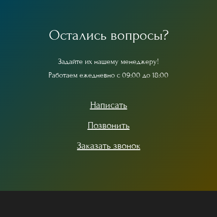
О
с
т
а
л
и
с
ь
в
о
п
р
о
с
ы
?
З
а
д
а
й
т
е
и
х
н
а
ш
е
м
у
м
е
н
е
д
ж
е
р
у
!
Р
а
б
о
т
а
е
м
е
ж
е
д
н
е
в
н
о
с
0
9
:
0
0
д
о
1
8
:
0
0
Написать
Позвонить
Заказать звонок