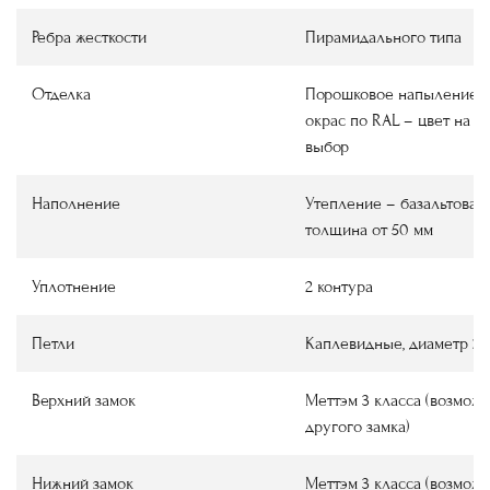
Ребра жесткости
Пирамидального типа
Отделка
Порошковое напыление
окрас по RAL
–
цвет на в
выбор
Наполнение
Утепление
–
базальтовая 
толщина от 50 мм
Уплотнение
2 контура
Петли
Каплевидные, диаметр 22
Верхний замок
Меттэм 3 класса (возмож
другого замка)
Нижний замок
Меттэм 3 класса (возмож