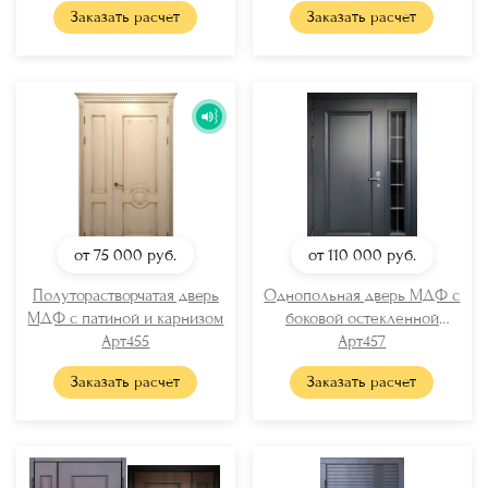
Заказать расчет
Заказать расчет
от 75 000
руб.
от 110 000
руб.
Полуторастворчатая дверь
Однопольная дверь МДФ с
МДФ с патиной и карнизом
боковой остекленной
Арт455
вставкой
Арт457
Заказать расчет
Заказать расчет