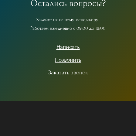
О
с
т
а
л
и
с
ь
в
о
п
р
о
с
ы
?
З
а
д
а
й
т
е
и
х
н
а
ш
е
м
у
м
е
н
е
д
ж
е
р
у
!
Р
а
б
о
т
а
е
м
е
ж
е
д
н
е
в
н
о
с
0
9
:
0
0
д
о
1
8
:
0
0
Написать
Позвонить
Заказать звонок