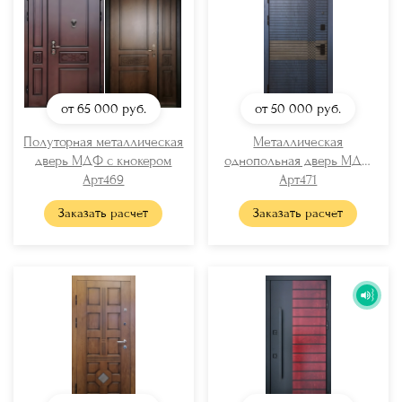
от 65 000
руб.
от 50 000
руб.
Полуторная металлическая
Металлическая
дверь МДФ с кнокером
однопольная дверь МДФ
Арт469
Арт471
RAL
Заказать расчет
Заказать расчет