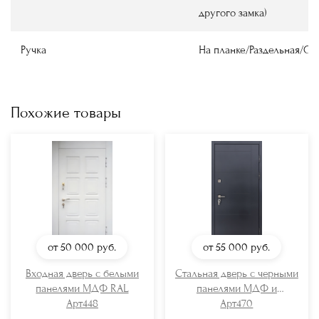
другого замка)
Ручка
На планке/Раздельная/О
Похожие товары
от 50 000
руб.
от 55 000
руб.
Входная дверь с белыми
Стальная дверь с черными
панелями МДФ RAL
панелями МДФ и
Арт448
отбойником
Арт470