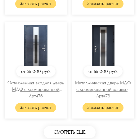
Заказать расчет
Заказать расчет
от 65 000
руб.
от 55 000
руб.
Остекленная входная дверь
Металлическая дверь МДФ
МДФ с хромированной
с хромированной вставкой
вставкой
Арт476
и стеклом
Арт478
Заказать расчет
Заказать расчет
СМОТРЕТЬ ЕЩЕ