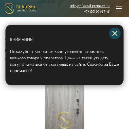
info@nikastal-premium.ru
+7 (499) 964-57-45
Главная
/
Каталог
/
Металлические двери
/
Двери с отделкой МДФ
/
ВНИМАНИЕ!
Металлическая дверь с
шумоизоляцией отделка МДФ ПВХ
Пожалуйста, дополнительно уточняйте стоимость
каждого товара у оператора. Цены на текущую дату
Арт442
могут отличаться от указанных на сайте. Спасибо за Ваше
понимание!