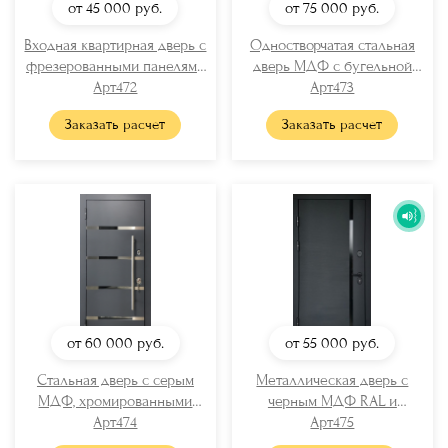
от 45 000
руб.
от 75 000
руб.
Входная квартирная дверь с
Одностворчатая стальная
фрезерованными панелями
дверь МДФ с бугельной
Арт472
МДФ
ручкой
Арт473
Заказать расчет
Заказать расчет
от 60 000
руб.
от 55 000
руб.
Стальная дверь с серым
Металлическая дверь с
МДФ, хромированными
черным МДФ RAL и
вставками и бугельной
Арт474
вертикальной стеклянной
Арт475
ручкой
полосой