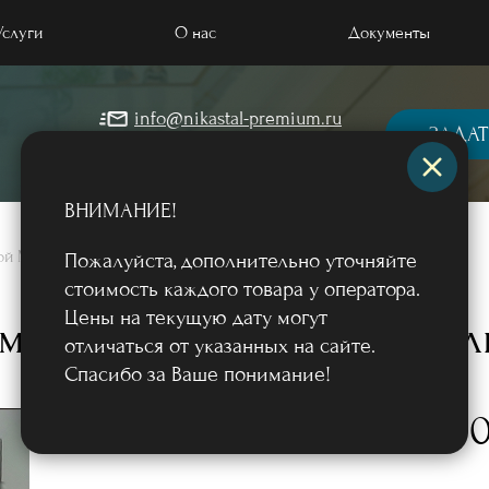
Услуги
О нас
Документы
info@nikastal-premium.ru
 отделкой МДФ
ЗАДАТ
+7 (499) 964-57-45
 порошковым напылением
ВНИМАНИЕ!
 массивом дерева
лкой МДФ
/
Пожалуйста, дополнительно уточняйте
 загородный дом и коттедж
стоимость каждого товара у оператора.
Цены на текущую дату могут
ые двери
рмодверь с ковкой и отд
отличаться от указанных на сайте.
квартиру, в офис
Спасибо за Ваше понимание!
 терморазрывом
85 0
Фото
от