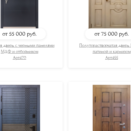
от 55 000
руб.
от 75 000
руб.
я дверь с черными панелями
Полуторастворчатая дверь
МДФ и отбойником
патиной и карнизом
Арт470
Арт455