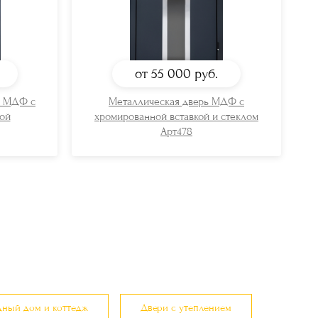
от 55 000
руб.
ь МДФ с
Металлическая дверь МДФ с
ой
хромированной вставкой и стеклом
Арт478
дный дом и коттедж
Двери с утеплением