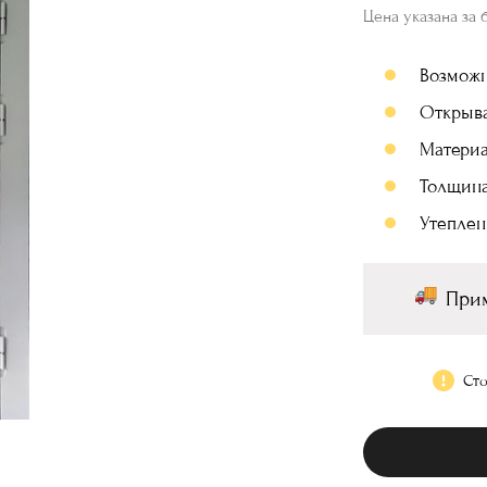
Цена указана за 
Возмож
Открыв
Материа
Толщина
Утеплен
Прим
Сто