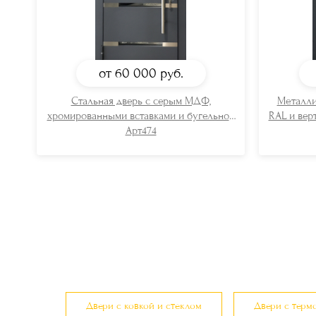
от 60 000
руб.
Стальная дверь с серым МДФ,
Металли
хромированными вставками и бугельной
RAL и вер
ручкой
Арт474
Двери с ковкой и стеклом
Двери с терм