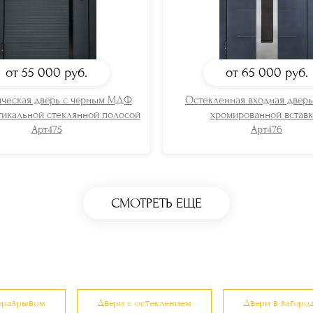
от 55 000
руб.
от 65 000
руб.
ческая дверь с черным МДФ
Остекленная входная двер
тикальной стеклянной полосой
хромированной вставк
Арт475
Арт476
СМОТРЕТЬ ЕЩЕ
оразрывом
Двери с остеклением
Двери в загоро