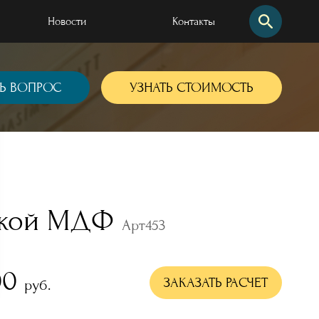
Новости
Контакты
Найти по сайту
Найти по артикулу
Ь ВОПРОС
УЗНАТЬ СТОИМОСТЬ
елкой МДФ
Арт453
00
 наших работ
ЗАКАЗАТЬ РАСЧЕТ
руб.