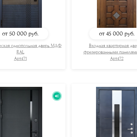
от 50 000
руб.
от 45 000
руб.
еская однопольная дверь МДФ
Входная квартирная две
RAL
фрезерованными панеля
Арт471
Арт472