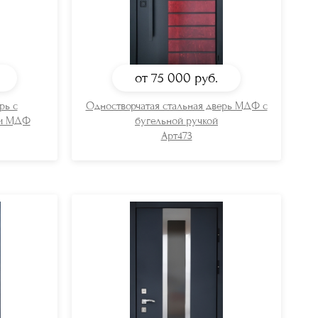
от 75 000
руб.
рь с
Одностворчатая стальная дверь МДФ с
ми МДФ
бугельной ручкой
Арт473