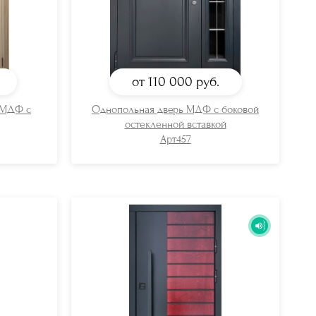
от 110 000
руб.
 МДФ с
Однопольная дверь МДФ с боковой
остекленной вставкой
Арт457