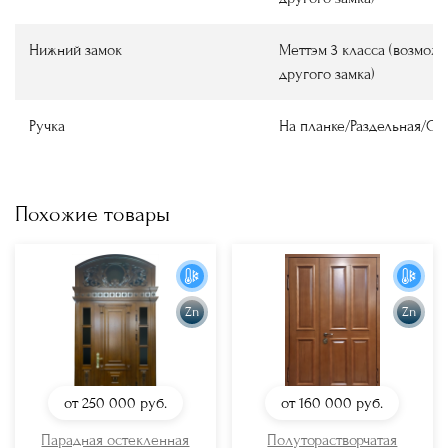
Нижний замок
Меттэм 3 класса (возмож
другого замка)
Ручка
На планке/Раздельная/О
Похожие товары
Zn
Zn
от 250 000
руб.
от 160 000
руб.
Парадная остекленная
Полуторастворчатая