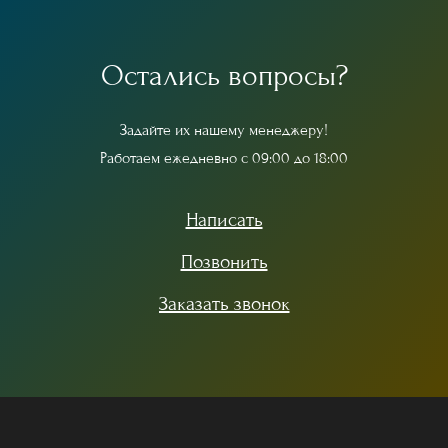
О
с
т
а
л
и
с
ь
в
о
п
р
о
с
ы
?
З
а
д
а
й
т
е
и
х
н
а
ш
е
м
у
м
е
н
е
д
ж
е
р
у
!
Р
а
б
о
т
а
е
м
е
ж
е
д
н
е
в
н
о
с
0
9
:
0
0
д
о
1
8
:
0
0
Написать
Позвонить
Заказать звонок