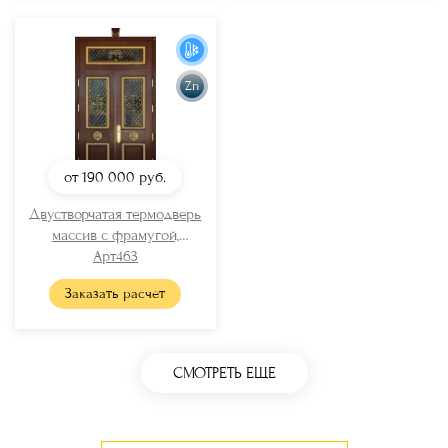
Zn
от 190 000
руб.
Двустворчатая термодверь
массив с фрамугой,
стеклом, ковкой и
Арт463
отбойниками
Заказать расчет
СМОТРЕТЬ ЕЩЕ