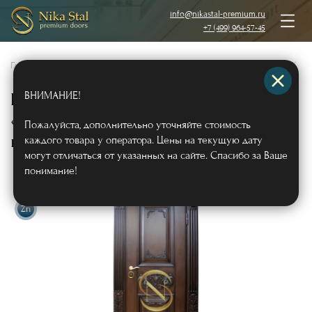
info@nikastal-premium.ru
+7 (499) 964-57-45
Главная
/
Каталог
/
Металлические двери
/
Двери с массивом дерева
/
ВНИМАНИЕ!
Парадная металлическая дверь
«ТЕРМО» с массивом и резьбой +
Пожалуйста, дополнительно уточняйте стоимость
карниз
каждого товара у оператора. Цены на текущую дату
Арт567
могут отличаться от указанных на сайте. Спасибо за Ваше
понимание!
Zn