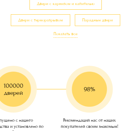
Двери с карнизом и капителью
Двери с терморазрывом
Парадные двери
Показать все
Элитные двери
Эксклюзивные двери
Двери в загородный дом и коттедж
Двери с утеплением
Двери с резьбой по дереву
100000
Трехконтурные двери
Красивые двери
98%
дверей
ущено с нашего
Рекомендаций нас от наших
ства и установлено по
покупателей своим знакомым!