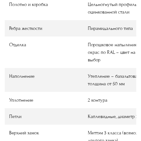
Полотно и коробка
Цельногнутый профиль и
оцинкованной стали
Ребра жесткости
Пирамидального типа
Отделка
Порошковое напыление ш
окрас по RAL – цвет на в
выбор
Наполнение
Утепление – базальтовая 
толщина от 50 мм
Уплотнение
2 контура
Петли
Каплевидные, диаметр 22
Верхний замок
Меттэм 3 класса (возмож
другого замка)