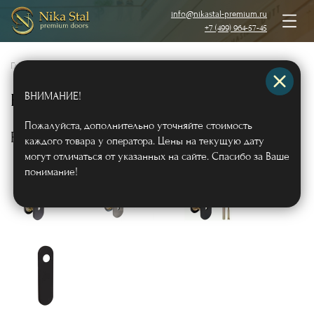
info@nikastal-premium.ru
+7 (499) 964-57-45
Главная
/
Замки и фурнитура
/
ВНИМАНИЕ!
Ручки для противопожарных дверей
Пожалуйста, дополнительно уточняйте стоимость
Ручки на планке
каждого товара у оператора. Цены на текущую дату
могут отличаться от указанных на сайте. Спасибо за Ваше
понимание!