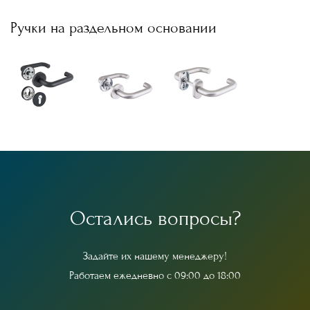
Ручки на раздельном основании
О
с
т
а
л
и
с
ь
в
о
п
р
о
с
ы
?
З
а
д
а
й
т
е
и
х
н
а
ш
е
м
у
м
е
н
е
д
ж
е
р
у
!
Р
а
б
о
т
а
е
м
е
ж
е
д
н
е
в
н
о
с
0
9
:
0
0
д
о
1
8
:
0
0